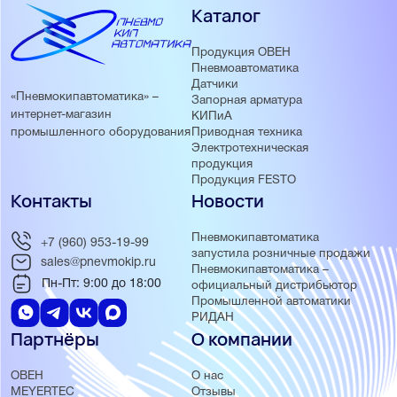
Каталог
Продукция ОВЕН
Пневмоавтоматика
Датчики
«Пневмокипавтоматика» –
Запорная арматура
интернет-магазин
КИПиА
Приводная техника
промышленного оборудования
Электротехническая
продукция
Продукция FESTO
Контакты
Новости
Пневмокипавтоматика
+7 (960) 953-19-99
запустила розничные продажи
sales@pnevmokip.ru
Пневмокипавтоматика –
Пн-Пт: 9:00 до 18:00
официальный дистрибьютор
Промышленной автоматики
РИДАН
Партнёры
О компании
ОВЕН
О нас
MEYERTEC
Отзывы