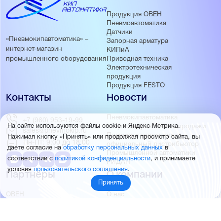
Продукция ОВЕН
Пневмоавтоматика
Датчики
«Пневмокипавтоматика» –
Запорная арматура
интернет-магазин
КИПиА
Приводная техника
промышленного оборудования
Электротехническая
продукция
Продукция FESTO
Контакты
Новости
Пневмокипавтоматика
+7 (960) 953-19-99
запустила розничные продажи
На сайте используются файлы cookie и Яндекс Метрика.
sales@pnevmokip.ru
Пневмокипавтоматика –
Нажимая кнопку «Принять» или продолжая просмотр сайта, вы
Пн-Пт: 9:00 до 18:00
официальный дистрибьютор
даете согласие на
обработку персональных данных
в
Промышленной автоматики
соответствии с
политикой конфиденциальности
, и принимаете
РИДАН
условия
пользовательского соглашения
.
Партнёры
О компании
Принять
ОВЕН
О нас
MEYERTEC
Отзывы
EMC
Новости