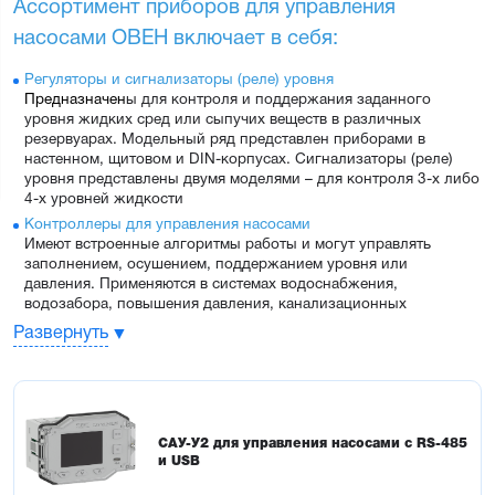
Ассортимент приборов для управления 
насосами ОВЕН включает в себя:
Регуляторы и сигнализаторы (реле) уровня
Предназначен
ы для контроля и поддержания заданного
уровня жидких сред или сыпучих веществ в различных
резервуарах. Модельный ряд представлен приборами в
настенном, щитовом и DIN-корпусах. Сигнализаторы (реле)
уровня представлены двумя моделями – для контроля 3-х либо
4-х уровней жидкости
Контроллеры для управления насосами
Имеют встроенные алгоритмы работы и могут управлять
заполнением, осушением, поддержанием уровня или
давления. Применяются в системах водоснабжения,
водозабора, повышения давления, канализационных
сооружениях и прочих объектах, на которых требуется
Развернуть
управление насосами. Управляют подающими насосами
(например, в системах горячего и холодного водоснабжения),
насосными группами и насосами совместно с
преобразователем частоты. Модельный ряд представлен
приборами в настенном, щитовом и DIN-корпусах, а также
прибором, сочетающим в себе кондуктометрический датчик,
САУ-У2 для управления насосами с RS-485
и USB
регулятор и индикатор
Регуляторы уровня, сигнализаторы (реле) уровня, контроллеры 