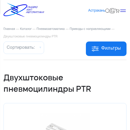
Астрахань
Главная
—
Каталог
—
Пневмоавтоматика
—
Приводы с направляющими
—
Двухштоковые пневмоцилиндры PTR
Сортировать:
Фильтры
Двухштоковые
пневмоцилиндры PTR