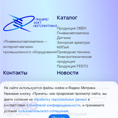
Каталог
Продукция ОВЕН
Пневмоавтоматика
Датчики
«Пневмокипавтоматика» –
Запорная арматура
интернет-магазин
КИПиА
Приводная техника
промышленного оборудования
Электротехническая
продукция
Продукция FESTO
Контакты
Новости
Пневмокипавтоматика
+7 (960) 953-19-99
запустила розничные продажи
На сайте используются файлы cookie и Яндекс Метрика.
sales@pnevmokip.ru
Пневмокипавтоматика –
Нажимая кнопку «Принять» или продолжая просмотр сайта, вы
Пн-Пт: 9:00 до 18:00
официальный дистрибьютор
даете согласие на
обработку персональных данных
в
Промышленной автоматики
соответствии с
политикой конфиденциальности
, и принимаете
РИДАН
условия
пользовательского соглашения
.
Партнёры
О компании