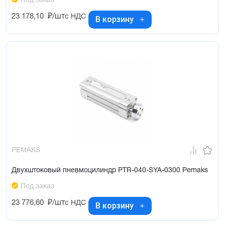
Под заказ
23 178,10
₽/шт
с НДС
В корзину
PEMAKS
Двухштоковый пневмоцилиндр PTR-040-SYA-0300 Pemaks
Под заказ
23 776,60
₽/шт
с НДС
В корзину