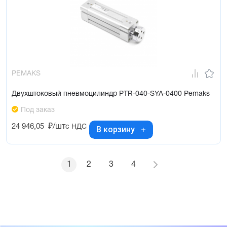
PEMAKS
Двухштоковый пневмоцилиндр PTR-040-SYA-0400 Pemaks
Под заказ
24 946,05
₽/шт
с НДС
В корзину
1
2
3
4