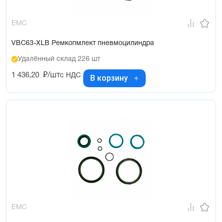
EMC
VBC63-XLB Ремкопмлект пневмоцилиндра
Удалённый склад 226 шт
1 436,20
₽/шт
с НДС
В корзину
EMC