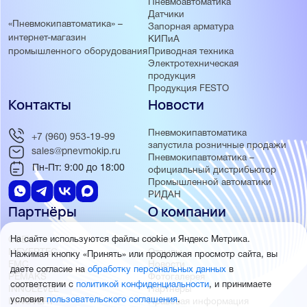
Пневмоавтоматика
Датчики
«Пневмокипавтоматика» –
Запорная арматура
интернет-магазин
КИПиА
Приводная техника
промышленного оборудования
Электротехническая
продукция
Продукция FESTO
Контакты
Новости
Пневмокипавтоматика
+7 (960) 953-19-99
запустила розничные продажи
sales@pnevmokip.ru
Пневмокипавтоматика –
Пн-Пт: 9:00 до 18:00
официальный дистрибьютор
Промышленной автоматики
РИДАН
Партнёры
О компании
ОВЕН
О нас
На сайте используются файлы cookie и Яндекс Метрика.
MEYERTEC
Отзывы
Нажимая кнопку «Принять» или продолжая просмотр сайта, вы
EMC
Новости
даете согласие на
обработку персональных данных
в
PEMAKS
Фотогалерея
соответствии с
политикой конфиденциальности
, и принимаете
INNOLEVEL
Партнёры
условия
пользовательского соглашения
.
INNOVERT
Правовая информация