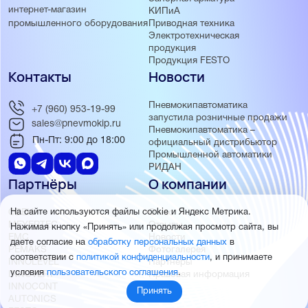
интернет-магазин
КИПиА
Приводная техника
промышленного оборудования
Электротехническая
продукция
Продукция FESTO
Контакты
Новости
Пневмокипавтоматика
+7 (960) 953-19-99
запустила розничные продажи
sales@pnevmokip.ru
Пневмокипавтоматика –
Пн-Пт: 9:00 до 18:00
официальный дистрибьютор
Промышленной автоматики
РИДАН
Партнёры
О компании
ОВЕН
О нас
На сайте используются файлы cookie и Яндекс Метрика.
MEYERTEC
Отзывы
Нажимая кнопку «Принять» или продолжая просмотр сайта, вы
EMC
Новости
даете согласие на
обработку персональных данных
в
PEMAKS
Фотогалерея
соответствии с
политикой конфиденциальности
, и принимаете
INNOLEVEL
Партнёры
условия
пользовательского соглашения
.
INNOVERT
Правовая информация
INNOCONT
Принять
AUTONICS