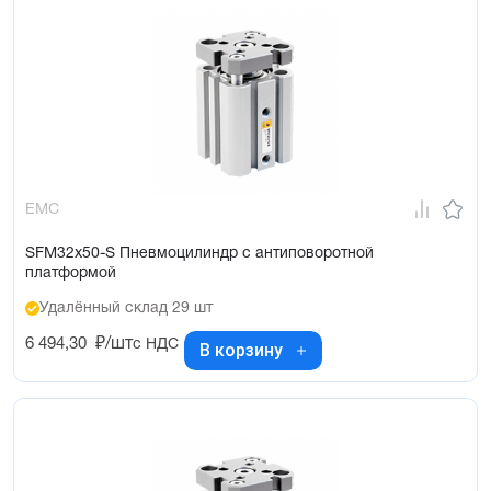
EMC
SFM32x50-S Пневмоцилиндр с антиповоротной
платформой
Удалённый склад 29 шт
6 494,30
₽/шт
с НДС
В корзину