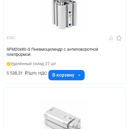
EMC
SFM20x80-S Пневмоцилиндр с антиповоротной
платформой
Удалённый склад 27 шт
5 538,31
₽/шт
с НДС
В корзину