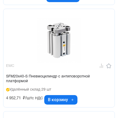
EMC
SFM20x40-S Пневмоцилиндр с антиповоротной
платформой
Удалённый склад 29 шт
4 952,71
₽/шт
с НДС
В корзину