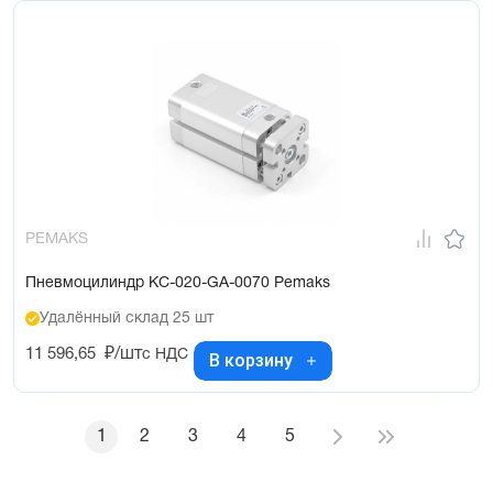
PEMAKS
Пневмоцилиндр KC-020-GA-0070 Pemaks
Удалённый склад 25 шт
11 596,65
₽/шт
с НДС
В корзину
1
2
3
4
5