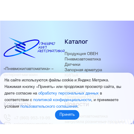
Каталог
Продукция ОВЕН
Пневмоавтоматика
Датчики
«Пневмокипавтоматика» –
Запорная арматура
интернет-магазин
КИПиА
На сайте используются файлы cookie и Яндекс Метрика.
Приводная техника
промышленного оборудования
Электротехническая
Нажимая кнопку «Принять» или продолжая просмотр сайта, вы
продукция
даете согласие на
обработку персональных данных
в
Продукция FESTO
соответствии с
политикой конфиденциальности
, и принимаете
Контакты
Новости
условия
пользовательского соглашения
.
Принять
Пневмокипавтоматика
+7 (960) 953-19-99
запустила розничные продажи
sales@pnevmokip.ru
Пневмокипавтоматика –
Пн-Пт: 9:00 до 18:00
официальный дистрибьютор