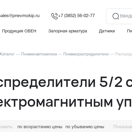
sales@pnevmokip.ru
+7 (3852) 56-02-77
Продукция ОВЕН
Запорная арматура
Датчики
П
Каталог
—
Пневмоавтоматика
—
Пневмораспределители
—
Распред
спределители 5/2 
ектромагнитным у
овать:
по возрастанию цены
по убыванию цены
Показыва