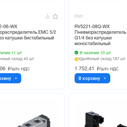
EMC
2-06-WX
RV5221-08Q-WX
ораспределитель EMC 5/2
Пневмораспределитель
ез катушки бистабильный
G1/4 без катушки
моностабильный
личии 11 шт
В наличии 10 шт
нный склад 40 шт
Удалённый склад 187 шт
,06
1 752,41
₽/шт
₽/шт
с НДС
с НДС
рзину
В корзину