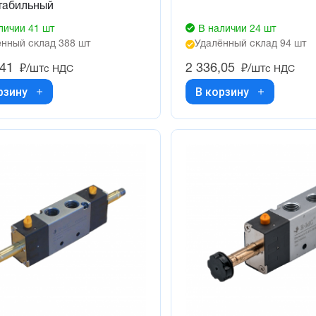
табильный
личии 41 шт
В наличии 24 шт
нный склад 388 шт
Удалённый склад 94 шт
,41
2 336,05
₽/шт
₽/шт
с НДС
с НДС
рзину
В корзину