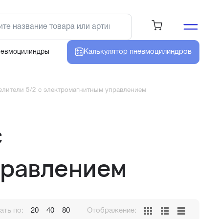
Калькулятор
пневмоцилиндров
невмоцилиндры
елители 5/2 с электромагнитным управлением
с
правлением
ть по:
20
40
80
Отображение: