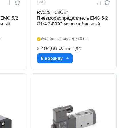
EMC
RV5231-08QE4
 EMC 5/2
Пневмораспределитель EMC 5/2
льный
G1/4 24VDC моностабильный
т
Удалённый склад 776 шт
2 494,66
₽/шт
с НДС
В корзину