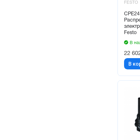
FESTO
CPE24-
Распр
элект
Festo
В на
22 60
В ко