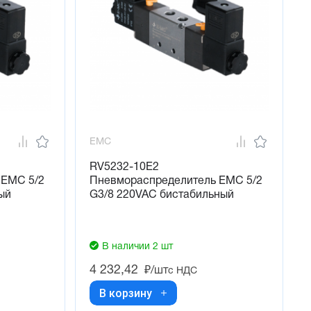
EMC
RV5232-10E2
 EMC 5/2
Пневмораспределитель EMC 5/2
ый
G3/8 220VAC бистабильный
В наличии 2 шт
4 232,42
₽/шт
с НДС
В корзину