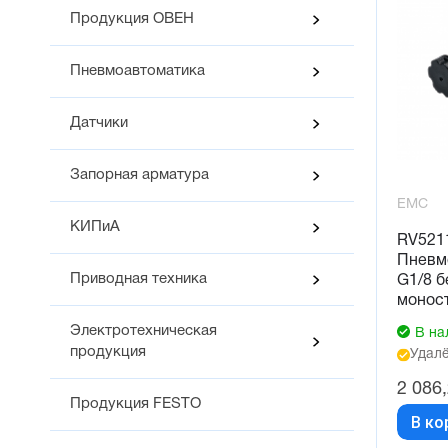
Продукция ОВЕН
Пневмоавтоматика
Датчики
Запорная арматура
EMC
КИПиА
RV521
Пневм
Приводная техника
G1/8 б
монос
Электротехническая
В на
продукция
Удалё
2 086
Продукция FESTO
В ко