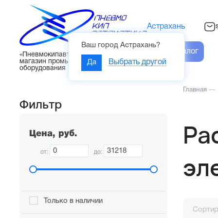
Астрахань
Ваш город
Астрахань
?
Каталог
«Пневмокипавтоматика» – интернет-
магазин промышленного
Да
Выбрать другой
оборудования
Главная
—
Фильтр
Ра
Цена, руб.
от:
до:
эл
Только в наличии
Сортир