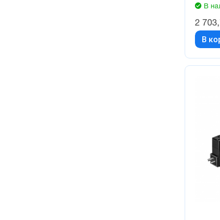
В на
2 703
В ко