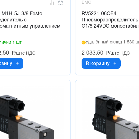
EMC
M1H-5J-3/8 Festo
RV5221-06QE4
еделитель с
Пневмораспределитель
ромагнитным управлением
G1/8 24VDC моностаби
Удалённый склад 1 530 ш
личии 1 шт
2,50
2 033,50
₽/шт
₽/шт
с НДС
с НДС
рзину
В корзину