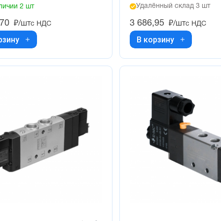
Удалённый склад 3 шт
личии 2 шт
,70
3 686,95
₽/шт
₽/шт
с НДС
с НДС
рзину
В корзину