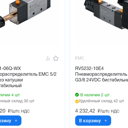
EMC
1-06Q-WX
RV5232-10E4
ораспределитель EMC 5/2
Пневмораспределитель
ез катушки
G3/8 24VDC бистабильн
табильный
личии 4 шт
В наличии 2 шт
нный склад 30 шт
Удалённый склад 42 шт
,20
4 232,42
₽/шт
₽/шт
с НДС
с НДС
рзину
В корзину