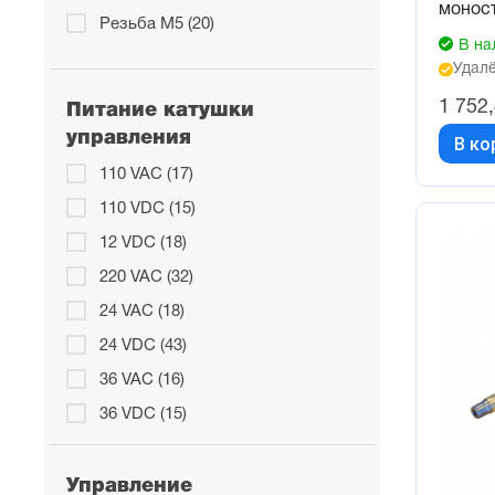
монос
Резьба М5 (20)
В на
Удалё
1 752
Питание катушки
управления
В ко
110 VAC (17)
110 VDC (15)
12 VDC (18)
220 VAC (32)
24 VAC (18)
24 VDC (43)
36 VAC (16)
36 VDC (15)
48 VDC (16)
Без катушки (43)
Управление