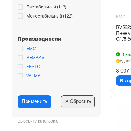
Бистабильный (113)
Моностабильный (122)
EMC
RV522
Пневм
Производители
G1/8 б
EMC
В на
PEMAKS
Удалё
FESTO
3 007
VALMA
В ко
Применить
✕
Сбросить
Выберите категорию