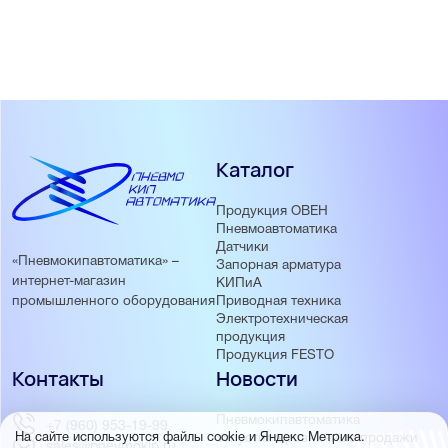
Каталог
Продукция ОВЕН
Пневмоавтоматика
Датчики
«Пневмокипавтоматика» –
Запорная арматура
интернет-магазин
КИПиА
Приводная техника
промышленного оборудования
Электротехническая
продукция
Продукция FESTO
Контакты
Новости
Пневмокипавтоматика
+7 (960) 953-19-99
запустила розничные продажи
На сайте используются файлы cookie и Яндекс Метрика.
sales@pnevmokip.ru