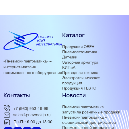
Каталог
Продукция ОВЕН
Пневмоавтоматика
Датчики
«Пневмокипавтоматика» –
Запорная арматура
интернет-магазин
КИПиА
Приводная техника
промышленного оборудования
Электротехническая
продукция
Продукция FESTO
Контакты
Новости
Пневмокипавтоматика
+7 (960) 953-19-99
запустила розничные продажи
sales@pnevmokip.ru
Пневмокипавтоматика –
Пн-Пт: 9:00 до 18:00
официальный дистрибьютор
Промышленной автоматики