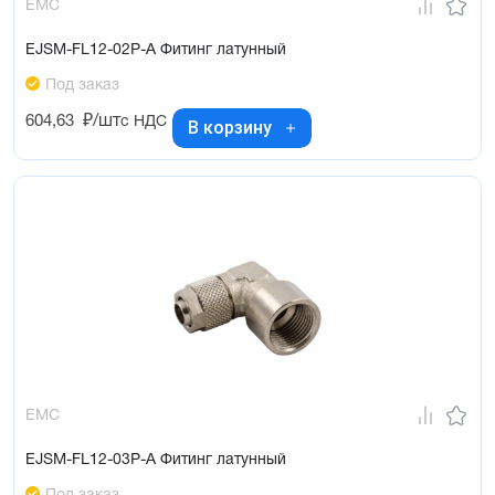
EMC
EJSM-FL12-02P-A Фитинг латунный
Под заказ
604,63
₽/шт
с НДС
В корзину
EMC
EJSM-FL12-03P-A Фитинг латунный