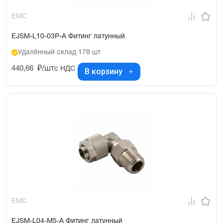
EMC
EJSM-L10-03P-A Фитинг латунный
Удалённый склад 178 шт
440,66
₽/шт
с НДС
В корзину
EMC
EJSM-L04-M5-A Фитинг латунный