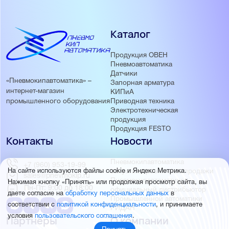
Каталог
Продукция ОВЕН
Пневмоавтоматика
Датчики
«Пневмокипавтоматика» –
Запорная арматура
интернет-магазин
КИПиА
Приводная техника
промышленного оборудования
Электротехническая
продукция
Продукция FESTO
Контакты
Новости
Пневмокипавтоматика
+7 (960) 953-19-99
запустила розничные продажи
На сайте используются файлы cookie и Яндекс Метрика.
sales@pnevmokip.ru
Пневмокипавтоматика –
Нажимая кнопку «Принять» или продолжая просмотр сайта, вы
Пн-Пт: 9:00 до 18:00
официальный дистрибьютор
даете согласие на
обработку персональных данных
в
Промышленной автоматики
соответствии с
политикой конфиденциальности
, и принимаете
РИДАН
условия
пользовательского соглашения
.
Партнёры
О компании