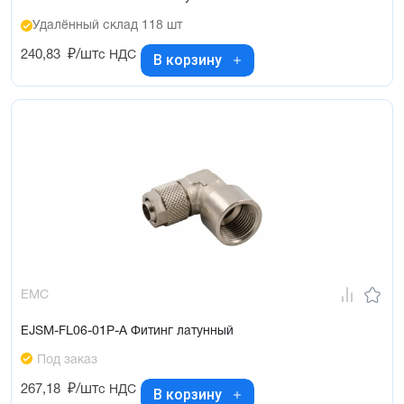
Удалённый склад 118 шт
240,83
₽/шт
с НДС
В корзину
EMC
EJSM-FL06-01P-A Фитинг латунный
Под заказ
267,18
₽/шт
с НДС
В корзину