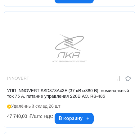
INNOVERT
УПП INNOVERT SSD373A43E (37 кВтx380 В), номинальный
ток 75 А, питание управления 220В AC, RS-485
Удалённый склад 26 шт
47 740,00
₽/шт
с НДС
В корзину