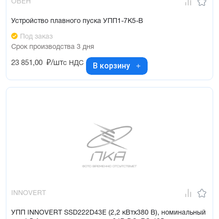
ОВЕН
Устройство плавного пуска УПП1-7К5-В
Под заказ
Срок производства 3 дня
23 851,00
₽/шт
с НДС
В корзину
INNOVERT
УПП INNOVERT SSD222D43E (2,2 кВтx380 В), номинальный