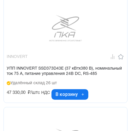
INNOVERT
УПП INNOVERT SSD373D43E (37 кВтx380 В), номинальный
ток 75 А, питание управления 24В DC, RS-485
Удалённый склад 26 шт
47 330,00
₽/шт
с НДС
В корзину