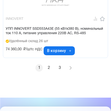
INNOVERT
УПП INNOVERT SSD553A43E (55 кВтx380 В), номинальный
ток 110 А, питание управления 220В AC, RS-485
Удалённый склад 26 шт
74 360,00
₽/шт
с НДС
В корзину
1
2
3