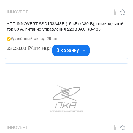
INNOVERT
УПП INNOVERT SSD153A43E (15 кВтx380 В), номинальный
ток 30 А, питание управления 220В AC, RS-485
Удалённый склад 29 шт
33 050,00
₽/шт
с НДС
В корзину
INNOVERT