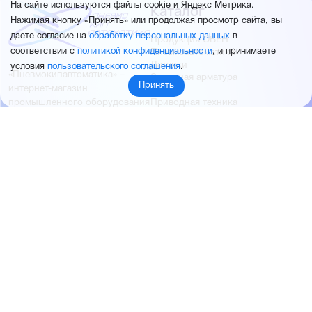
Каталог
На сайте используются файлы cookie и Яндекс Метрика.
Нажимая кнопку «Принять» или продолжая просмотр сайта, вы
даете согласие на
обработку персональных данных
в
Продукция ОВЕН
соответствии с
политикой конфиденциальности
, и принимаете
Пневмоавтоматика
Датчики
условия
пользовательского соглашения
.
«Пневмокипавтоматика» –
Запорная арматура
Принять
интернет-магазин
КИПиА
Приводная техника
промышленного оборудования
Электротехническая
продукция
Продукция FESTO
Контакты
Новости
Пневмокипавтоматика
+7 (960) 953-19-99
запустила розничные продажи
sales@pnevmokip.ru
Пневмокипавтоматика –
Пн-Пт: 9:00 до 18:00
официальный дистрибьютор
Промышленной автоматики
РИДАН
Партнёры
О компании
ОВЕН
О нас
MEYERTEC
Отзывы