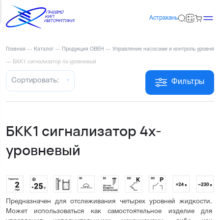
Астрахань
Главная
—
Каталог
—
Продукция ОВЕН
—
Управление насосами и контроль уровня
—
БКК1 сигнализатор 4х-уровневый
Сортировать:
Фильтры
БКК1 сигнализатор 4х-
уровневый
Предназначен для отслеживания четырех уровней жидкости. 
Может использоваться как самостоятельное изделие для 