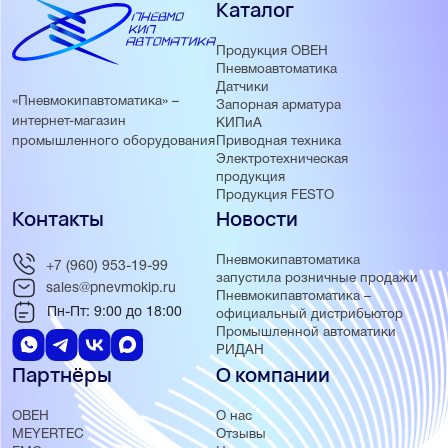
Каталог
Продукция ОВЕН
Пневмоавтоматика
Датчики
«Пневмокипавтоматика» –
Запорная арматура
интернет-магазин
КИПиА
Приводная техника
промышленного оборудования
Электротехническая
продукция
Продукция FESTO
Контакты
Новости
Пневмокипавтоматика
+7 (960) 953-19-99
запустила розничные продажи
sales@pnevmokip.ru
Пневмокипавтоматика –
Пн-Пт: 9:00 до 18:00
официальный дистрибьютор
Промышленной автоматики
РИДАН
Партнёры
О компании
ОВЕН
О нас
MEYERTEC
Отзывы