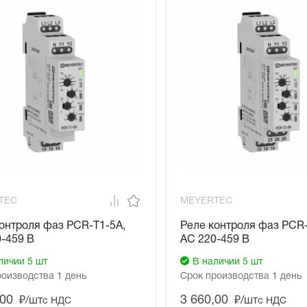
TEC
MEYERTEC
онтроля фаз PCR-T1-5A,
Реле контроля фаз PCR-
-459 В
AC 220-459 В
личии 5 шт
В наличии 5 шт
роизводства 1 день
Срок производства 1 день
,00
3 660,00
₽/шт
₽/шт
с НДС
с НДС