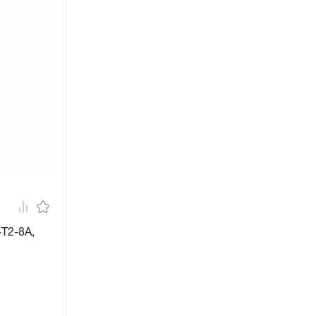
Т2-8А,