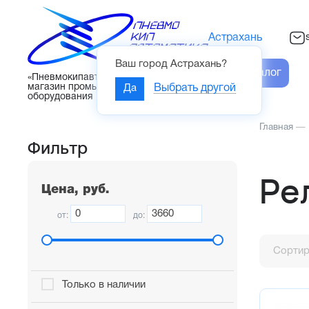
Астрахань
Ваш город
Астрахань
?
Каталог
«Пневмокипавтоматика» – интернет-
магазин промышленного
Да
Выбрать другой
оборудования
Главная
—
Фильтр
Ре
Цена, руб.
от:
до:
Сортир
Только в наличии