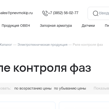
sales@pnevmokip.ru
+7 (3852) 56-02-77
Продукция ОВЕН
Запорная арматура
Датчики
П
Каталог
—
Электротехническая продукция
—
Реле контроля фаз
ле контроля фаз
овать:
по возрастанию цены
по убыванию цены
Показыва