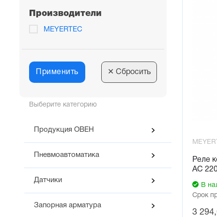
Производители
MEYERTEC
Применить
✕
Сбросить
Выберите категорию
Продукция ОВЕН
MEYER
Пневмоавтоматика
Реле к
AC 220
Датчики
В на
Срок п
Запорная арматура
3 294