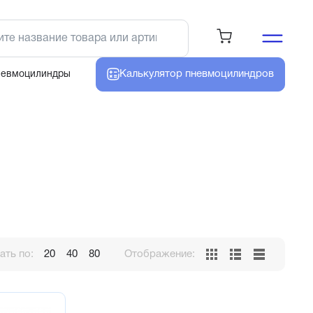
Калькулятор
пневмоцилиндров
невмоцилиндры
ть по:
20
40
80
Отображение: