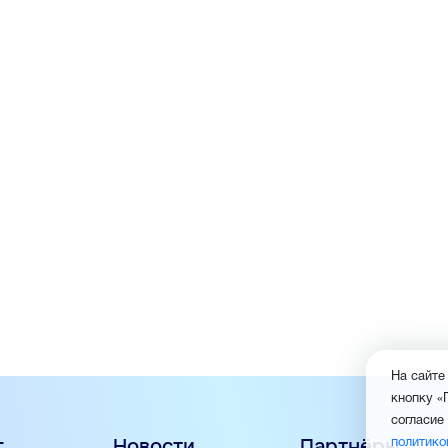
На сайте
кнопку «
согласие
г
Новости
Партнёры
политико