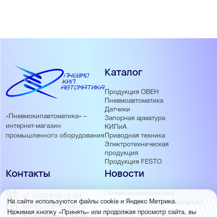
Каталог
Продукция ОВЕН
Пневмоавтоматика
Датчики
«Пневмокипавтоматика» –
Запорная арматура
интернет-магазин
КИПиА
Приводная техника
промышленного оборудования
Электротехническая
продукция
Продукция FESTO
Контакты
Новости
Пневмокипавтоматика
+7 (960) 953-19-99
запустила розничные продажи
На сайте используются файлы cookie и Яндекс Метрика.
sales@pnevmokip.ru
Пневмокипавтоматика –
Нажимая кнопку «Принять» или продолжая просмотр сайта, вы