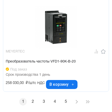
MEYERTEC
Преобразователь частоты VFD1-90K-B-20
Под заказ
Срок производства 1 день
258 030,00
₽/шт
с НДС
В корзину
1
2
3
4
5