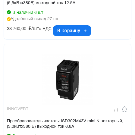
(5,5кВтx380В) выходной ток 12.5А
В наличии 6 шт
Удалённый склад 27 шт
33 760,00
₽/шт
с НДС
В корзину
INNOVERT
Преобразователь частоты ISD302M43V mini N векторный,
(3,0кВтx380 В) выходной ток 6.8А