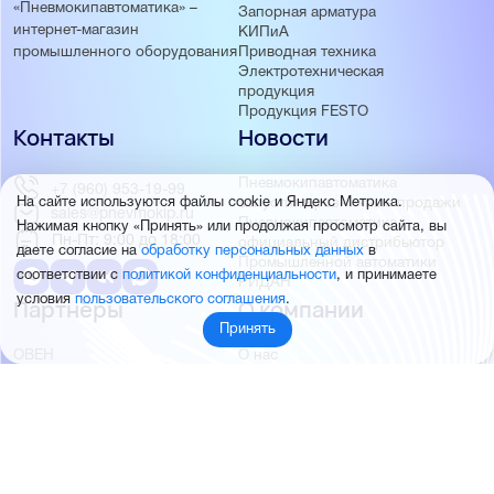
«Пневмокипавтоматика» –
Запорная арматура
интернет-магазин
КИПиА
Приводная техника
промышленного оборудования
Электротехническая
продукция
Продукция FESTO
Контакты
Новости
Пневмокипавтоматика
+7 (960) 953-19-99
На сайте используются файлы cookie и Яндекс Метрика.
запустила розничные продажи
sales@pnevmokip.ru
Пневмокипавтоматика –
Нажимая кнопку «Принять» или продолжая просмотр сайта, вы
Пн-Пт: 9:00 до 18:00
официальный дистрибьютор
даете согласие на
обработку персональных данных
в
Промышленной автоматики
соответствии с
политикой конфиденциальности
, и принимаете
РИДАН
условия
пользовательского соглашения
.
Партнёры
О компании
Принять
ОВЕН
О нас
MEYERTEC
Отзывы
EMC
Новости
PEMAKS
Фотогалерея
INNOLEVEL
Партнёры
INNOVERT
Правовая информация
INNOCONT