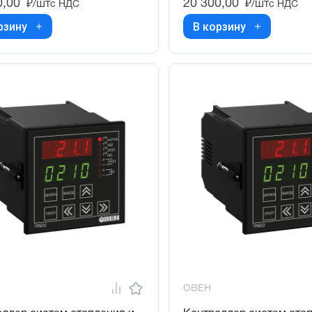
0,00
20 300,00
₽/шт
₽/шт
с НДС
с НДС
рзину
В корзину
ОВЕН