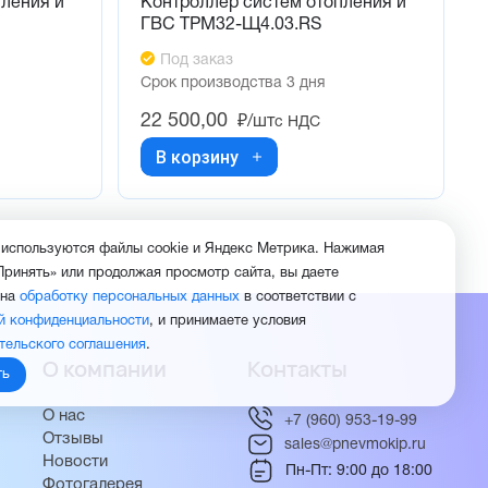
пления и
Контроллер систем отопления и
ГВС ТРМ32-Щ4.03.RS
Под заказ
Срок производства 3 дня
22 500,00
₽/шт
с НДС
В корзину
 используются файлы cookie и Яндекс Метрика. Нажимая
Принять» или продолжая просмотр сайта, вы даете
 на
обработку персональных данных
в соответствии с
й конфиденциальности
, и принимаете условия
тельского соглашения
.
О компании
Контакты
ть
О нас
+7 (960) 953-19-99
Отзывы
sales@pnevmokip.ru
Новости
Пн-Пт: 9:00 до 18:00
Фотогалерея