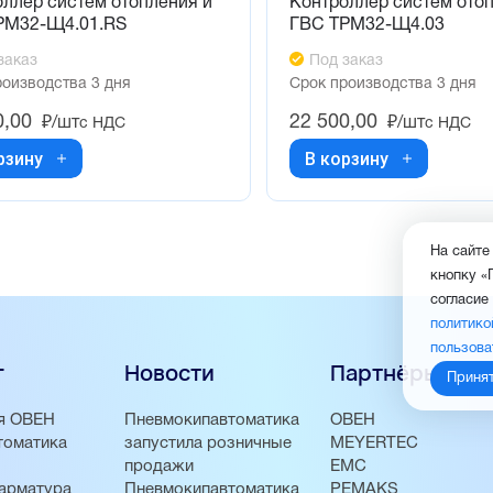
ллер систем отопления и
Контроллер систем ото
РМ32-Щ4.01.RS
ГВС ТРМ32-Щ4.03
заказ
Под заказ
роизводства 3 дня
Срок производства 3 дня
0,00
22 500,00
₽/шт
₽/шт
с НДС
с НДС
рзину
В корзину
На сайте
кнопку «
согласие
политико
пользова
г
Новости
Партнёры
Приня
я ОВЕН
Пневмокипавтоматика
ОВЕН
томатика
запустила розничные
MEYERTEC
продажи
EMC
арматура
Пневмокипавтоматика
PEMAKS