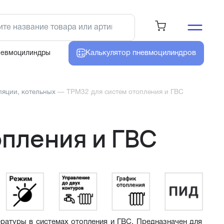
Калькулятор
пневмоцилиндров
невмоцилиндры
ляции, котельных
—
ТРМ32 для систем отопления и ГВС
опления и ГВС
атуры в системах отопления и ГВС. Предназначен для 