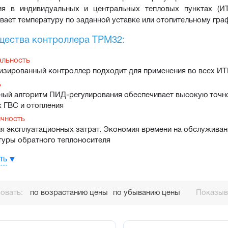
ия в индивидуальных и центральных тепловых пунктах (И
ает температуру по заданной уставке или отопительному гра
ества контроллера ТРМ32:
альность
изированный контроллер подходит для применения во всех И
ь
ный алгоритм ПИД-регулирования обеспечивает высокую точн
х ГВС и отопления
чность
я эксплуатационных затрат. Экономия времени на обслуживан
туры обратного теплоносителя
а
ть
ется программирование и создание документации. Настройка с
ьная квалификация
отопления
овать:
по возрастанию цены
по убыванию цены
Показыва
ание температуры в контуре отопления по заданному пользова
пературы подачи от котельной
еризация