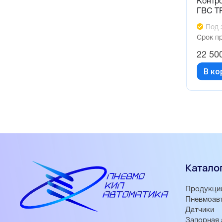
Контро
ГВС Т
Под 
Срок п
22 50
В ко
Катало
Продукци
Пневмоав
Датчики
Запорная 