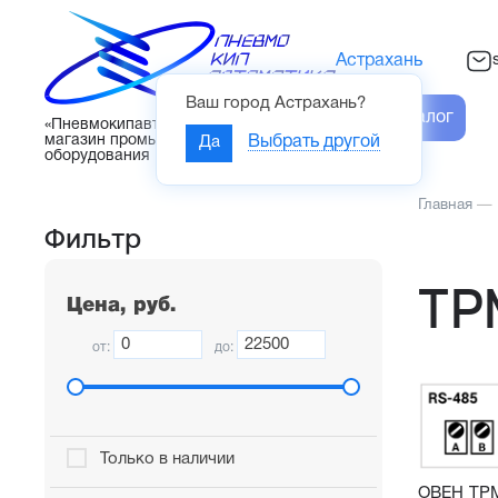
Астрахань
Ваш город
Астрахань
?
Каталог
«Пневмокипавтоматика» – интернет-
магазин промышленного
Да
Выбрать другой
оборудования
Главная
—
Фильтр
ТР
Цена, руб.
от:
до:
Только в наличии
ОВЕН ТРМ3