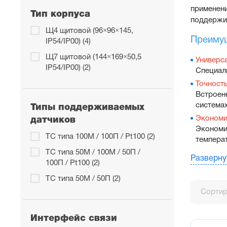
применен
Тип корпуса
поддержив
Щ4 щитовой (96×96×145,
Преимущ
IP54/IP00) (4)
Щ7 щитовой (144×169×50,5
Универс
IP54/IP00) (2)
Специал
Точност
Встроен
система
Типы поддерживаемых
Экономи
датчиков
Экономи
ТС типа 100М / 100П / Pt100 (2)
темпера
ТС типа 50М / 100М / 50П /
Простот
Разверну
100П / Pt100 (2)
Не требу
специал
ТС типа 50М / 50П (2)
График 
Сортир
Поддерж
или тем
Интерфейс связи
Диспетч