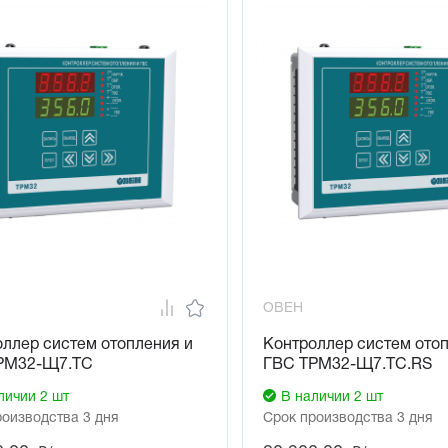
ние и контроль ИТП и ЦТП из любой точки мира. Оповещения о
зу
ОВЕН
ллер систем отопления и
Контроллер систем ото
РМ32-Щ7.ТС
ГВС ТРМ32-Щ7.ТС.RS
личии 2 шт
В наличии 2 шт
роизводства 3 дня
Срок производства 3 дня