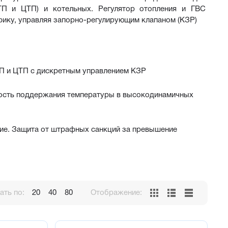
ТП и ЦТП) и котельных. Регулятор отопления и ГВС 
фику, управляя запорно-регулирующим клапаном (КЗР)
ТП и ЦТП с дискретным управлением КЗР
ость поддержания температуры в высокодинамичных 
ие. Защита от штрафных санкций за превышение 
 лицевой панели или через ПК. Не требуется 
ть по:
20
40
80
Отображение:
телем графику, в зависимости от температуры на улице 