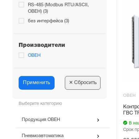
Управле
RS-485 (Modbus RTU/ASCII,
(по зака
ОВЕН) (3)
без интерфейса (3)
Производители
ОВЕН
Применить
✕
Сбросить
ОВЕН
Выберите категорию
Контро
ГВС Т
Продукция ОВЕН
В на
Срок п
Пневмоавтоматика