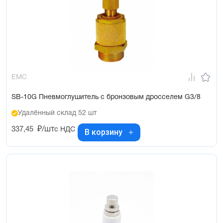
EMC
SB-10G Пневмоглушитель с бронзовым дросселем G3/8
Удалённый склад 52 шт
337,45
₽/шт
с НДС
В корзину