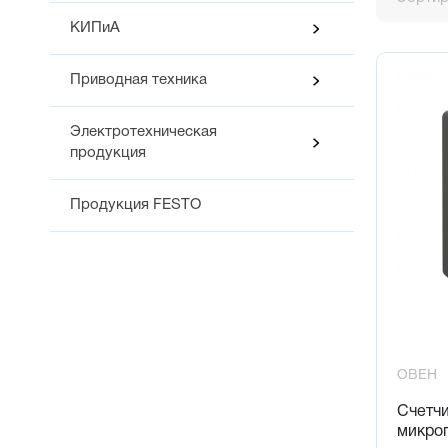
Три внеш
КИПиА
Управле
Сохранен
Приводная техника
Встроен
Электротехническая
продукция
Продукция FESTO
ОВЕН
Счетч
микро