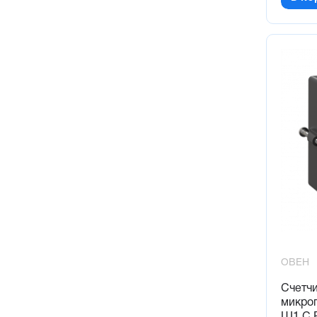
ОВЕН
Счетч
микро