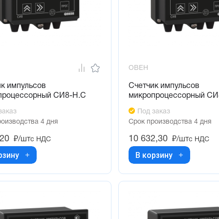
ОВЕН
ик импульсов
Счетчик импульсов
процессорный СИ8-Н.С
микропроцессорный СИ
заказ
Под заказ
роизводства 4 дня
Срок производства 4 дня
,20
10 632,30
₽/шт
₽/шт
с НДС
с НДС
рзину
В корзину