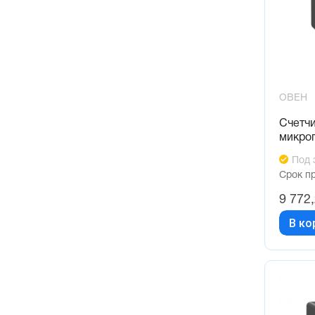
ОВЕН
Счетч
микро
Под 
Срок п
9 772
В ко