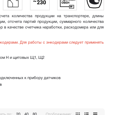
чета количества продукции на транспортере, длины 
ии, отсчета партий продукции, суммарного количества 
р в качестве счетчика наработки, расходомера или для 
кодерами. Для работы с энкодерами следует применять 
нном Н и щитовых Щ1, Щ2
подключенных к прибору датчиков
в
ть по:
20
40
80
Отображение: