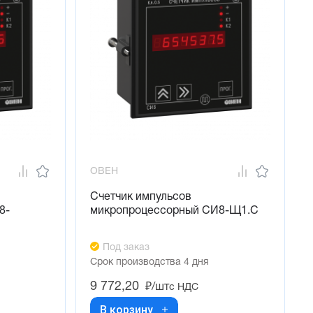
ОВЕН
Счетчик импульсов
8-
микропроцессорный СИ8-Щ1.С
Под заказ
Срок производства 4 дня
9 772,20
₽/шт
с НДС
В корзину