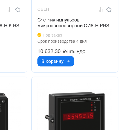
ОВЕН
Счетчик импульсов
8-Н.К.RS
микропроцессорный СИ8-Н.Р.RS
Под заказ
Срок производства 4 дня
10 632,30
₽/шт
с НДС
В корзину