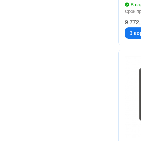
В на
Срок п
9 772
В ко