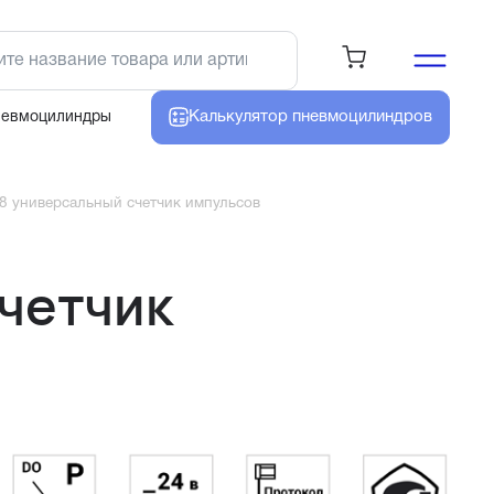
Калькулятор
пневмоцилиндров
невмоцилиндры
8 универсальный счетчик импульсов
четчик