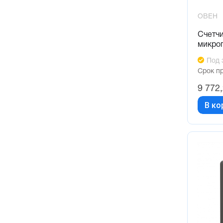
ОВЕН
Счетч
микро
Под 
Срок п
9 772
В ко