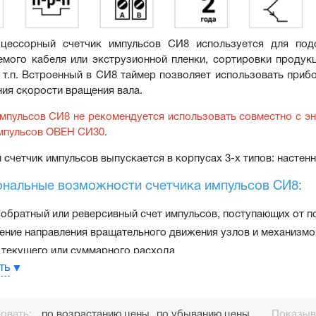
цессорный счетчик импульсов СИ8 используется для подс
мого кабеля или экструзионной пленки, сортировки продукц
 т.п. Встроенный в СИ8 таймер позволяет использовать прибо
ия скорости вращения вала.
мпульсов СИ8 не рекомендуется использовать совместно с эн
мпульсов 
ОВЕН СИ30
.
счетчик импульсов выпускается в корпусах 3-х типов: насте
нальные возможности счетчика импульсов СИ8:
 обратный или реверсивный счет импульсов, поступающих от 
ение направления вращательного движения узлов и механизмо
 текущего или суммарного расхода
ть
е единицы измерения продукции
 времени наработки оборудования
ие длительности процессов
овать:
по возрастанию цены
по убыванию цены
Показыва