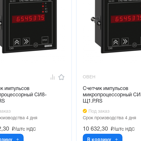
ОВЕН
ик импульсов
Счетчик импульсов
процессорный СИ8-
микропроцессорный СИ
RS
Щ1.Р.RS
заказ
Под заказ
роизводства 4 дня
Срок производства 4 дня
2,30
10 632,30
₽/шт
₽/шт
с НДС
с НДС
рзину
В корзину