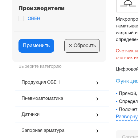
Производители
ОВЕН
Микропро
наматывае
изделий и
определен
Применить
✕
Сбросить
Счетчик и
счетчик и
Выберите категорию
Цифровой 
Функцио
Продукция ОВЕН
Прямой,
Пневмоавтоматика
Определ
Подсчет
Датчики
Разверну
Реальны
Подсчет
Запорная арматура
Измерен
Сортир