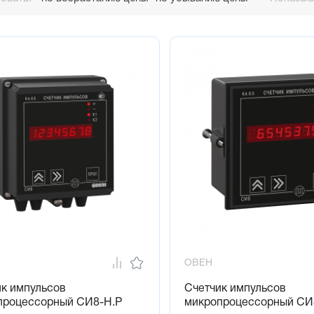
них входных устройства для организации счета
ние нагрузкой с помощью двух выходных устройств
ие результатов счета при отключении питания
ный модуль интерфейса RS-485 по желанию заказчика
ОВЕН
ик импульсов
Счетчик импульсов
процессорный СИ8-Н.Р
микропроцессорный СИ