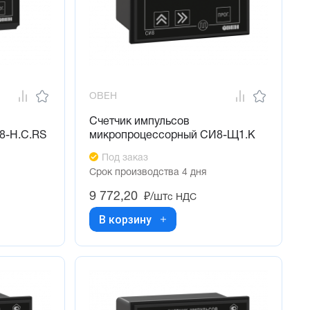
ОВЕН
Счетчик импульсов
8-Н.С.RS
микропроцессорный СИ8-Щ1.К
Под заказ
Срок производства 4 дня
9 772,20
₽/шт
с НДС
В корзину