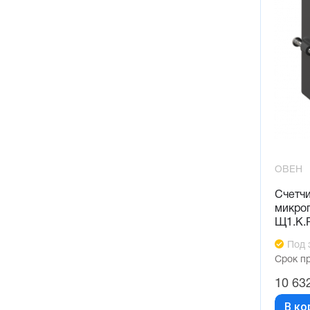
ОВЕН
Счетч
микро
Щ1.К.
Под 
Срок п
10 63
В ко