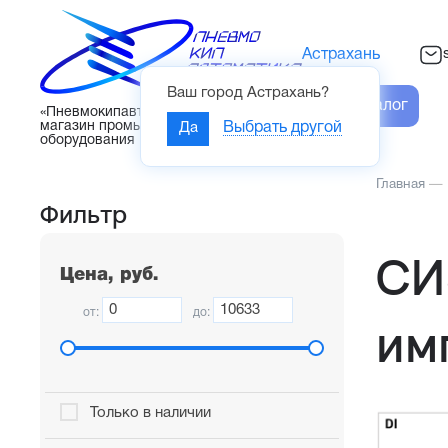
Астрахань
Ваш город
Астрахань
?
Каталог
«Пневмокипавтоматика» – интернет-
магазин промышленного
Да
Выбрать другой
оборудования
Главная
—
Фильтр
СИ
Цена, руб.
от:
до:
им
Только в наличии