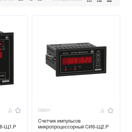
ОВЕН
Счетчик импульсов
8-Щ1.Р
микропроцессорный СИ8-Щ2.Р