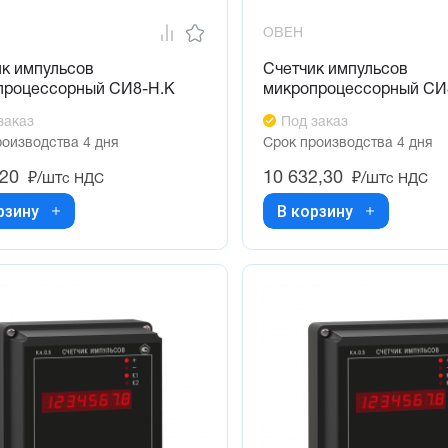
ОВЕН
ик импульсов
Счетчик импульсов
процессорный СИ8-Н.К
микропроцессорный СИ
заказ
Под заказ
роизводства 4 дня
Срок производства 4 дня
,20
10 632,30
₽/шт
₽/шт
с НДС
с НДС
рзину
В корзину