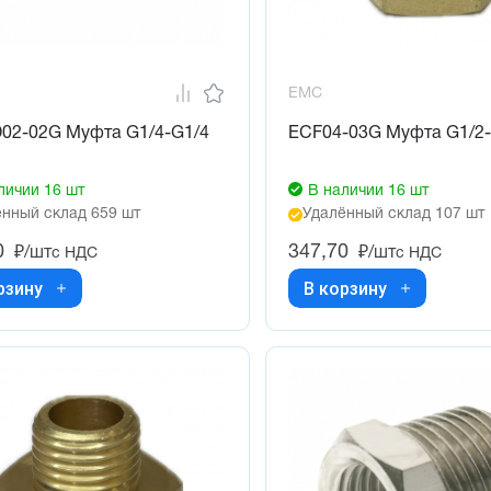
EMC
D02-02G Муфта G1/4-G1/4
ECF04-03G Муфта G1/2-
личии 16 шт
В наличии 16 шт
нный склад 659 шт
Удалённый склад 107 шт
0
347,70
₽/шт
₽/шт
с НДС
с НДС
рзину
В корзину