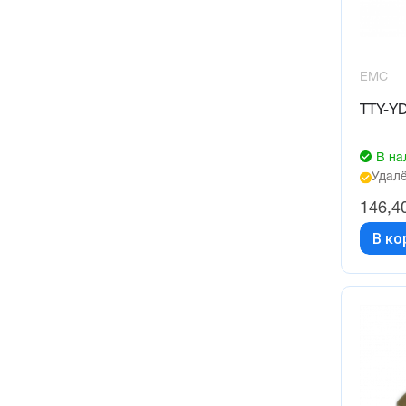
EMC
TTY-Y
В на
Удалё
146,4
В ко