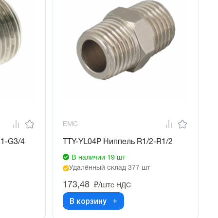
EMC
R1-G3/4
TTY-YL04P Ниппель R1/2-R1/2
В наличии 19 шт
Удалённый склад 377 шт
173,48
₽/шт
с НДС
В корзину