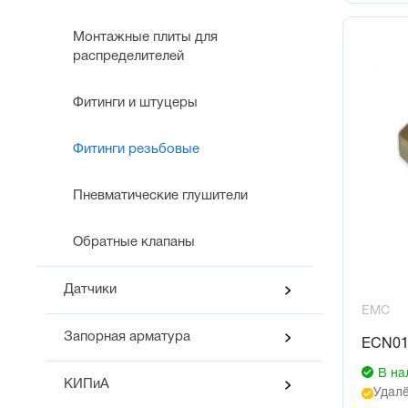
Монтажные плиты для
распределителей
Фитинги и штуцеры
Фитинги резьбовые
Пневматические глушители
Обратные клапаны
Датчики
EMC
Запорная арматура
ECN01
В на
КИПиА
Удалё