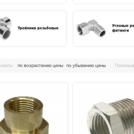
Угловые р
Тройники резьбовые
фитинги
овать:
по возрастанию цены
по убыванию цены
Показыва