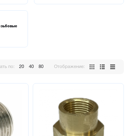
езьбовые
ть по:
20
40
80
Отображение: