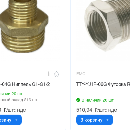
EMC
-04G Ниппель G1-G1/2
TTY-YJ1P-06G Футорка 
личии 20 шт
нный склад 216 шт
В наличии 20 шт
0
510,94
₽/шт
₽/шт
с НДС
с НДС
рзину
В корзину