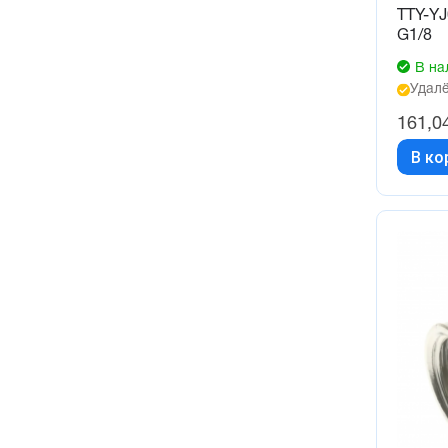
TTY-YJ
G1/8
В на
Удалё
161,0
В ко