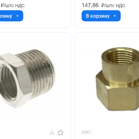
147,86
₽/шт
₽/шт
с НДС
с НДС
рзину
В корзину
EMC