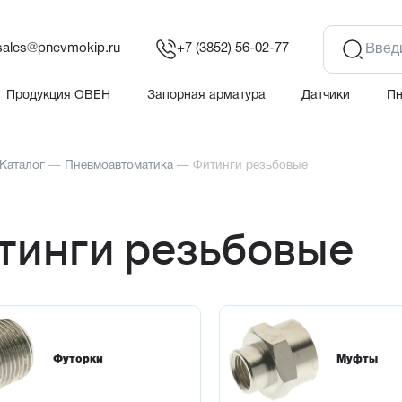
sales@pnevmokip.ru
+7 (3852) 56-02-77
Продукция ОВЕН
Запорная арматура
Датчики
П
Каталог
—
Пневмоавтоматика
—
Фитинги резьбовые
тинги резьбовые
Футорки
Муфты