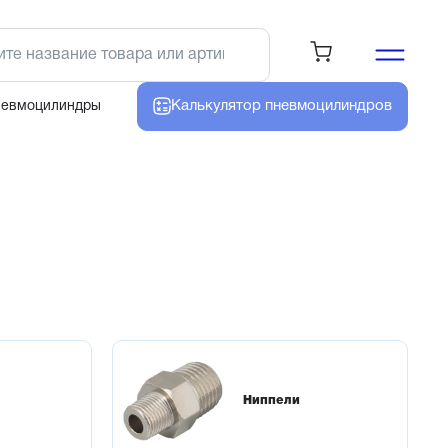
Калькулятор
пневмоцилиндров
невмоцилиндры
Ниппели