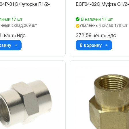
04P-01G Футорка R1/2-
ECF04-02G Муфта G1/2-
личии 17 шт
В наличии 17 шт
нный склад 269 шт
Удалённый склад 179 шт
4
372,59
₽/шт
₽/шт
с НДС
с НДС
рзину
В корзину