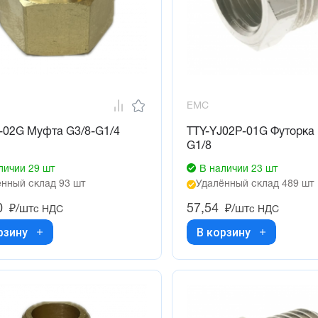
EMC
-02G Муфта G3/8-G1/4
TTY-YJ02P-01G Футорка 
G1/8
личии 29 шт
В наличии 23 шт
нный склад 93 шт
Удалённый склад 489 шт
0
57,54
₽/шт
₽/шт
с НДС
с НДС
рзину
В корзину