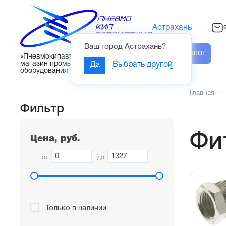
Астрахань
Ваш город
Астрахань
?
Каталог
«Пневмокипавтоматика» – интернет-
магазин промышленного
Да
Выбрать другой
оборудования
Главная
—
Фильтр
Фи
Цена, руб.
от:
до:
Только в наличии