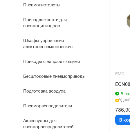
Пневмопистолеты
Принадлежности для
пневмоцилиндров
Шкафы управления
электропневматические
Приводы с направляющими
EMC
Бесштоковые пневмоприводы
ECN08
Подготовка воздуха
В на
Удалё
Пневмораспределители
786,9
В ко
Аксессуары для
пневмораспределителей