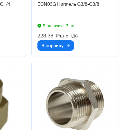
G1/4
ECN03G Ниппель G3/8-G3/8
В наличии 17 шт
228,38
₽/шт
с НДС
В корзину