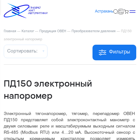
Астрахань
Главная
—
Каталог
—
Продукция ОВЕН
—
Преобразователи давления
—
ПД150
электронный напоромер
Сортировать:
Фильтры
ПД150 электронный
напоромер
Электронный тягонапоромер, тягомер, перепадомер ОВЕН 
ПД150 представляет собой электроконтактный манометр с 
двумя силовыми реле и масштабируемым выходным сигналом 
RS-485 (Modbus RTU) или 4…20 мА. Высокоточный сенсор с 
открытым кремниевым кристаллом позволяет измерять 