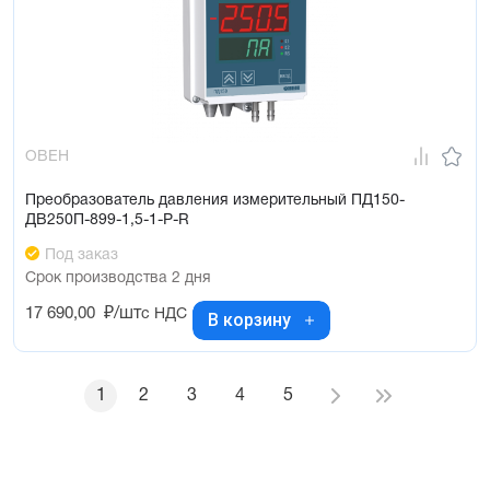
ОВЕН
Преобразователь давления измерительный ПД150-
ДВ250П-899-1,5-1-Р-R
Под заказ
Срок производства 2 дня
17 690,00
₽/шт
с НДС
В корзину
1
2
3
4
5