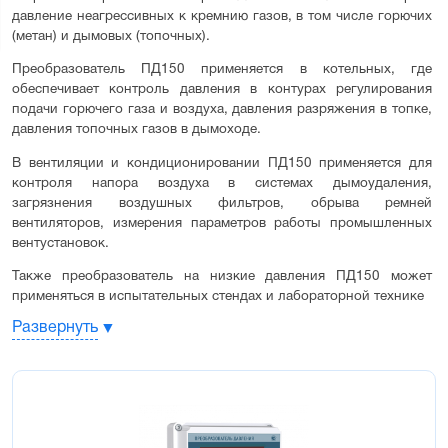
давление неагрессивных к кремнию газов, в том числе горючих 
(метан) и дымовых (топочных).
Преобразователь ПД150 применяется в котельных, где 
обеспечивает контроль давления в контурах регулирования 
подачи горючего газа и воздуха, давления разряжения в топке, 
давления топочных газов в дымоходе.
В вентиляции и кондиционировании ПД150 применяется для 
контроля напора воздуха в системах дымоудаления, 
загрязнения воздушных фильтров, обрыва ремней 
вентиляторов, измерения параметров работы промышленных 
вентустановок.
Также преобразователь на низкие давления ПД150 может 
применяться в испытательных стендах и лабораторной технике
Развернуть
Среда измерения:
Неагрессивные газы, в том числе горючие и дымовые
Отличительные особенности:
Универсальный источник питания 220В / 24В