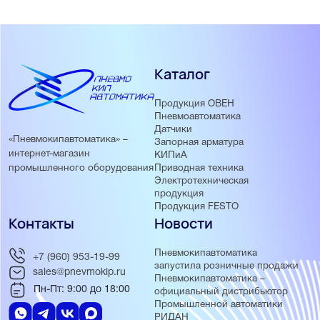
Каталог
Продукция ОВЕН
Пневмоавтоматика
Датчики
«Пневмокипавтоматика» –
Запорная арматура
интернет-магазин
КИПиА
Приводная техника
промышленного оборудования
Электротехническая
продукция
Продукция FESTO
Контакты
Новости
Пневмокипавтоматика
+7 (960) 953-19-99
запустила розничные продажи
sales@pnevmokip.ru
Пневмокипавтоматика –
Пн-Пт: 9:00 до 18:00
официальный дистрибьютор
Промышленной автоматики
РИДАН