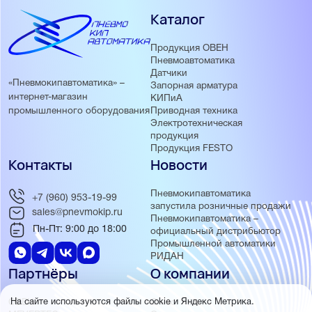
Каталог
Продукция ОВЕН
Пневмоавтоматика
Датчики
«Пневмокипавтоматика» –
Запорная арматура
интернет-магазин
КИПиА
Приводная техника
промышленного оборудования
Электротехническая
продукция
Продукция FESTO
Контакты
Новости
Пневмокипавтоматика
+7 (960) 953-19-99
запустила розничные продажи
sales@pnevmokip.ru
Пневмокипавтоматика –
Пн-Пт: 9:00 до 18:00
официальный дистрибьютор
Промышленной автоматики
РИДАН
Партнёры
О компании
ОВЕН
О нас
На сайте используются файлы cookie и Яндекс Метрика.