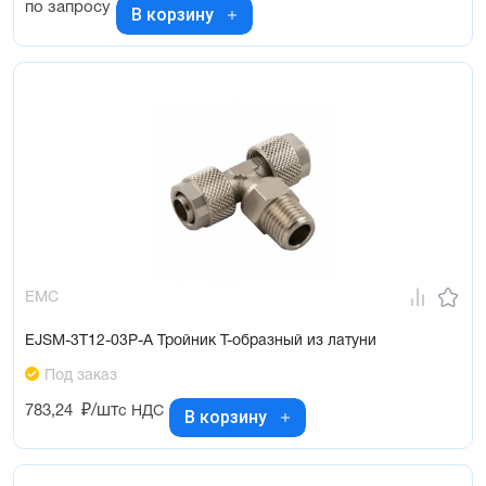
по запросу
В корзину
EMC
EJSM-3T12-03P-A Тройник Т-образный из латуни
Под заказ
783,24
₽/шт
с НДС
В корзину