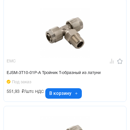
EMC
EJSM-3T10-01P-A Тройник Т-образный из латуни
Под заказ
551,93
₽/шт
с НДС
В корзину