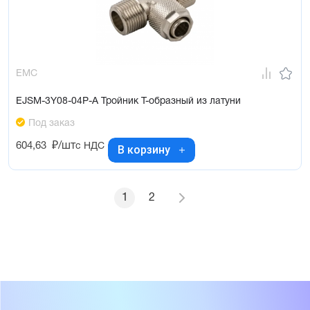
EMC
EJSM-3Y08-04P-A Тройник Т-образный из латуни
Под заказ
604,63
₽/шт
с НДС
В корзину
1
2