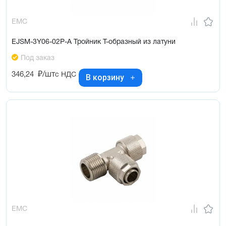
EMC
EJSM-3Y06-02P-A Тройник Т-образный из латуни
Под заказ
346,24
₽/шт
с НДС
В корзину
EMC