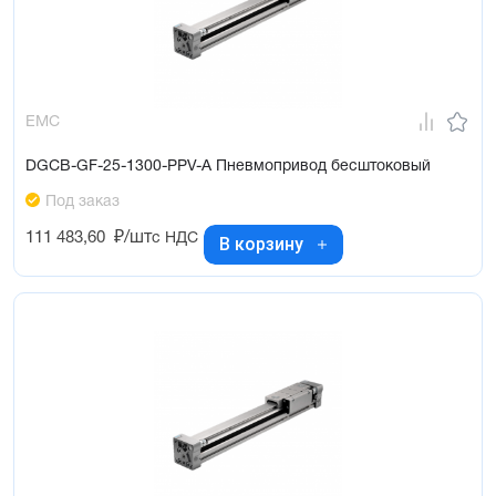
EMC
DGCB-GF-25-1300-PPV-A Пневмопривод бесштоковый
Под заказ
111 483,60
₽/шт
с НДС
В корзину