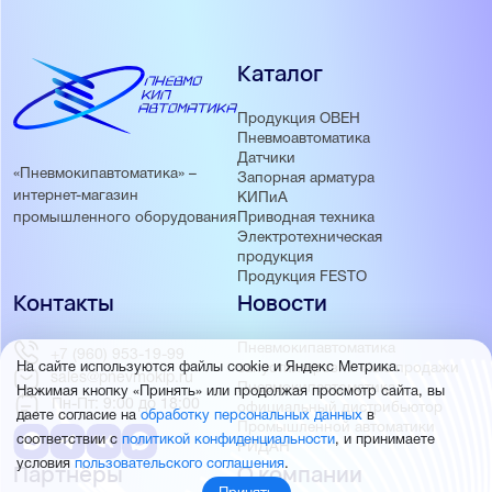
Каталог
Продукция ОВЕН
Пневмоавтоматика
Датчики
«Пневмокипавтоматика» –
Запорная арматура
интернет-магазин
КИПиА
Приводная техника
промышленного оборудования
Электротехническая
продукция
Продукция FESTO
Контакты
Новости
Пневмокипавтоматика
+7 (960) 953-19-99
запустила розничные продажи
На сайте используются файлы cookie и Яндекс Метрика.
sales@pnevmokip.ru
Пневмокипавтоматика –
Нажимая кнопку «Принять» или продолжая просмотр сайта, вы
Пн-Пт: 9:00 до 18:00
официальный дистрибьютор
даете согласие на
обработку персональных данных
в
Промышленной автоматики
соответствии с
политикой конфиденциальности
, и принимаете
РИДАН
условия
пользовательского соглашения
.
Партнёры
О компании