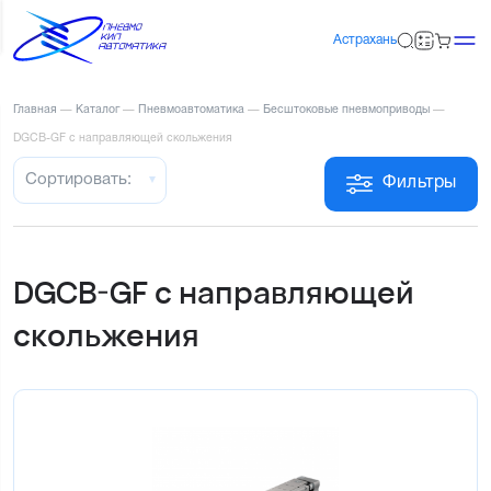
Астрахань
Главная
—
Каталог
—
Пневмоавтоматика
—
Бесштоковые пневмоприводы
—
DGCB-GF c направляющей скольжения
Сортировать:
Фильтры
DGCB-GF c направляющей
скольжения