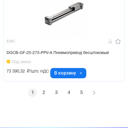
EMC
DGCB-GF-25-275-PPV-A Пневмопривод бесштоковый
Под заказ
73 390,32
₽/шт
с НДС
В корзину
1
2
3
4
5