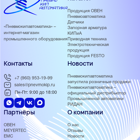
Продукция ОВЕН
Пневмоавтоматика
Датчики
«Пневмокипавтоматика» –
Запорная арматура
интернет-магазин
КИПиА
Приводная техника
промышленного оборудования
Электротехническая
продукция
Продукция FESTO
Контакты
Новости
Пневмокипавтоматика
+7 (960) 953-19-99
запустила розничные продажи
sales@pnevmokip.ru
Пневмокипавтоматика –
Пн-Пт: 9:00 до 18:00
официальный дистрибьютор
Промышленной автоматики
РИДАН
Партнёры
О компании
ОВЕН
О нас
MEYERTEC
Отзывы
EMC
Новости