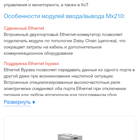
управления и мониторинга, а также в IIoT
Особенности модулей ввода/вывода Мх210:
Сдвоенный Ethernet
Встроенный двухпортовый Ethernet-коммутатор позволяет 
подключать модули по топологии Daisy Chain (цепочка), что 
сокращает затраты на кабель и дополнительное 
коммуникационное оборудование
Поддержка Ethernet bypass
Ethernet Bypass позволяет передавать данные из одного порта в 
другой даже при возникновении нештатной ситуации. 
Встроенные специализированные высокочастотные реле 
электрически соединяют оба порта Ethernet при отключении 
питания или любом аппаратном или программном сбое
Развернуть
Расширенный температурный диапазон
Диапазон рабочих температур от -40 до +55 °С позволяет 
использовать модули в неотапливаемых шкафах и помещениях 
и обеспечивает высокую надежность в других тяжелых 
условиях эксплуатации