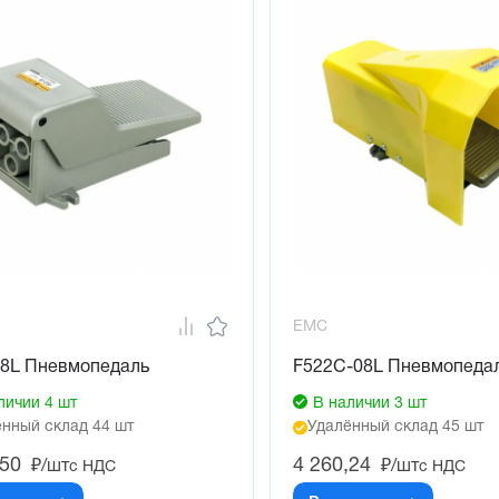
EMC
08L Пневмопедаль
F522C-08L Пневмопеда
личии 4 шт
В наличии 3 шт
нный склад 44 шт
Удалённый склад 45 шт
,50
4 260,24
₽/шт
₽/шт
с НДС
с НДС