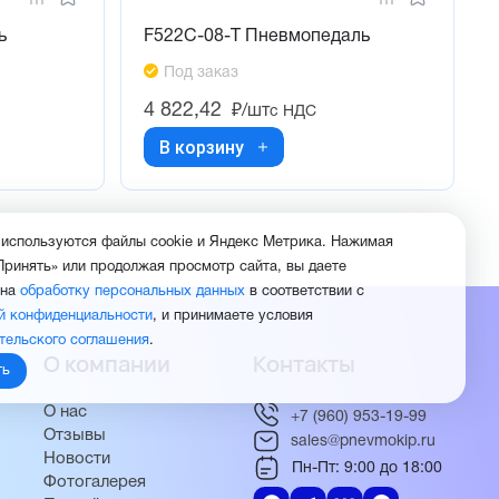
ь
F522C-08-T Пневмопедаль
Под заказ
4 822,42
₽/шт
с НДС
В корзину
 используются файлы cookie и Яндекс Метрика. Нажимая
Принять» или продолжая просмотр сайта, вы даете
 на
обработку персональных данных
в соответствии с
й конфиденциальности
, и принимаете условия
тельского соглашения
.
О компании
Контакты
ть
О нас
+7 (960) 953-19-99
Отзывы
sales@pnevmokip.ru
Новости
Пн-Пт: 9:00 до 18:00
Фотогалерея