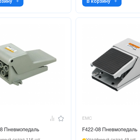
рзину
В корзину
EMC
08 Пневмопедаль
F422-08 Пневмопедаль