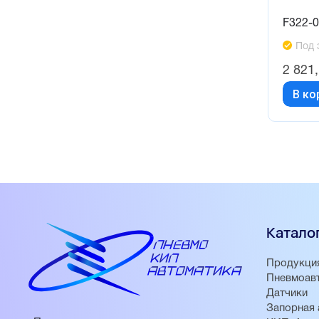
F322-
Под 
2 821
В ко
Катало
Продукци
Пневмоав
Датчики
Запорная 