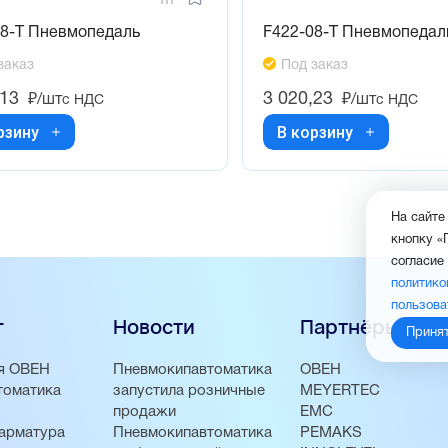
08-T Пневмопедаль
F422-08-T Пневмопедал
заказ
Под заказ
,13
3 020,23
₽/шт
₽/шт
с НДС
с НДС
рзину
В корзину
На сайте
кнопку «
согласие
политико
пользова
г
Новости
Партнёры
Приня
я ОВЕН
Пневмокипавтоматика
ОВЕН
томатика
запустила розничные
MEYERTEC
продажи
EMC
арматура
Пневмокипавтоматика
PEMAKS