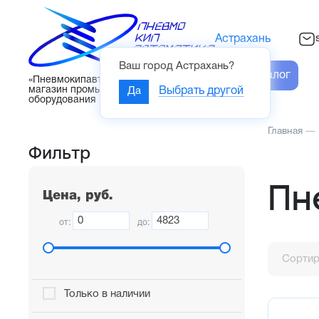
Астрахань
Ваш город
Астрахань
?
Каталог
«Пневмокипавтоматика» – интернет-
магазин промышленного
Да
Выбрать другой
оборудования
Главная
—
Фильтр
Пн
Цена, руб.
от:
до:
Сортир
Только в наличии