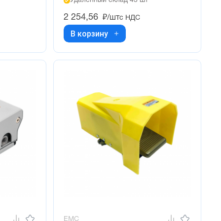
Удалённый склад 43 шт
2 254,56
₽/шт
с НДС
В корзину
EMC