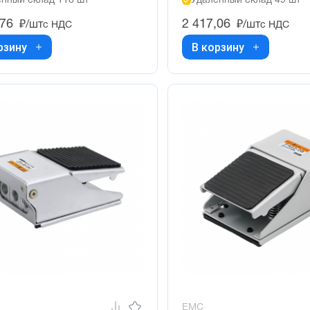
нный склад 116 шт
Удалённый склад 49 шт
,76
2 417,06
₽/шт
₽/шт
с НДС
с НДС
рзину
В корзину
EMC