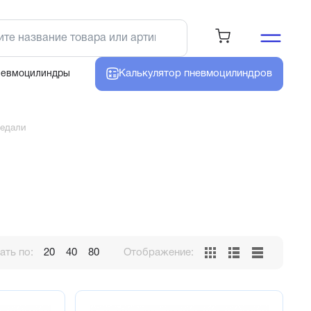
Калькулятор
пневмоцилиндров
невмоцилиндры
едали
ть по:
20
40
80
Отображение: