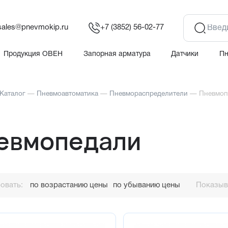
sales@pnevmokip.ru
+7 (3852) 56-02-77
Продукция ОВЕН
Запорная арматура
Датчики
П
Каталог
—
Пневмоавтоматика
—
Пневмораспределители
—
Пневмоп
евмопедали
овать:
по возрастанию цены
по убыванию цены
Показыва