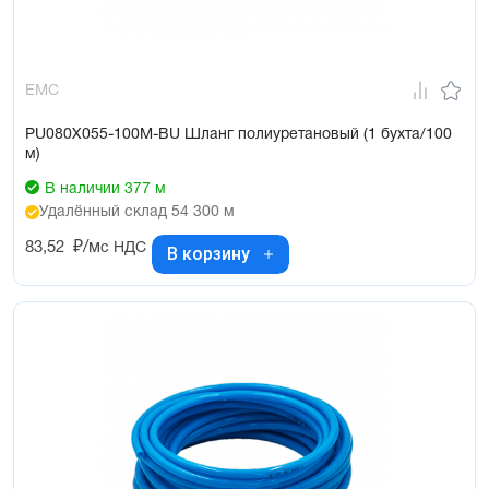
EMC
PU080X055-100M-BU Шланг полиуретановый (1 бухта/100
м)
В наличии 377 м
Удалённый склад 54 300 м
83,52
₽/м
с НДС
В корзину