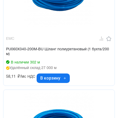
EMC
PU060X040-200M-BU Шланг полиуретановый (1 бухта/200
м)
В наличии 302 м
Удалённый склад 27 000 м
58,11
₽/м
с НДС
В корзину