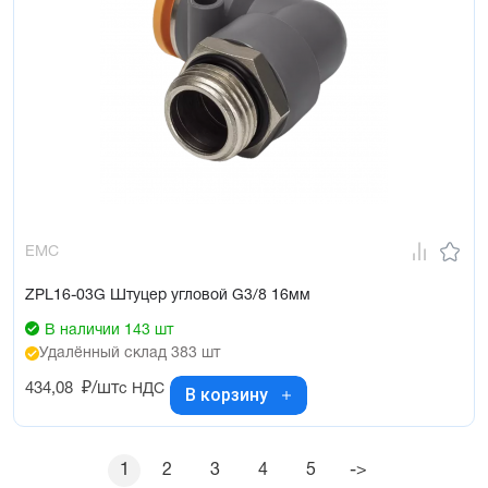
EMC
ZPL16-03G Штуцер угловой G3/8 16мм
В наличии 143 шт
Удалённый склад 383 шт
434,08
₽/шт
с НДС
В корзину
1
2
3
4
5
->