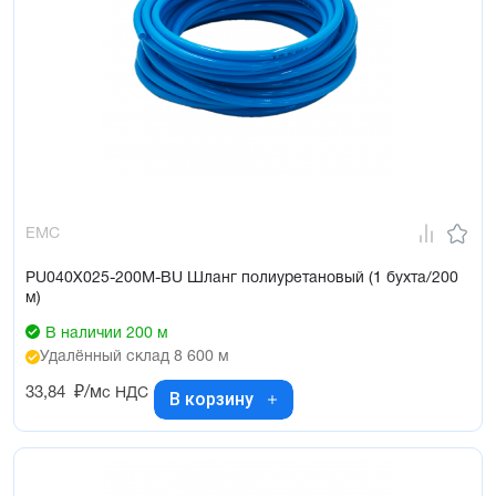
EMC
PU040X025-200M-BU Шланг полиуретановый (1 бухта/200
м)
В наличии 200 м
Удалённый склад 8 600 м
33,84
₽/м
с НДС
В корзину