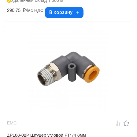
Удалённый склад 1 500 м
290,75
₽/м
с НДС
В корзину
EMC
ZPL06-02P Штуцер угловой PT1/4 6мм