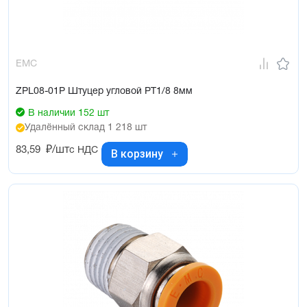
EMC
ZPL08-01P Штуцер угловой PT1/8 8мм
В наличии 152 шт
Удалённый склад 1 218 шт
83,59
₽/шт
с НДС
В корзину