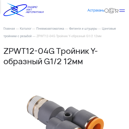
Астрахань
Главная
—
Каталог
—
Пневмоавтоматика
—
Фитинги и штуцеры
—
Цанговые
тройники с резьбой
—
ZPWT12-04G Тройник Y-образный G1/2 12мм
ZPWT12-04G Тройник Y-
образный G1/2 12мм