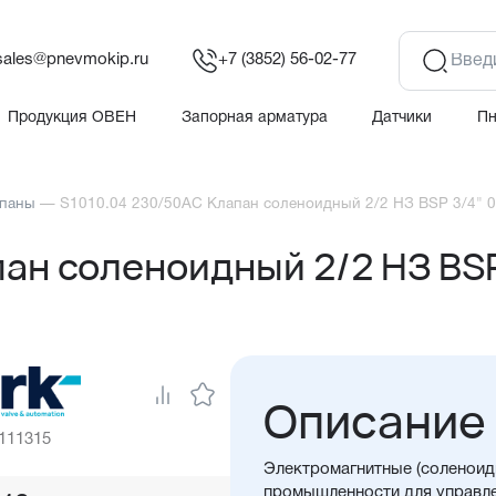
sales@pnevmokip.ru
+7 (3852) 56-02-77
Продукция ОВЕН
Запорная арматура
Датчики
П
апаны
—
S1010.04 230/50AC Клапан соленоидный 2/2 НЗ BSP 3/4" 
ан соленоидный 2/2 НЗ BSP
Описание
 111315
Электромагнитные (соленоид
промышленности для управле