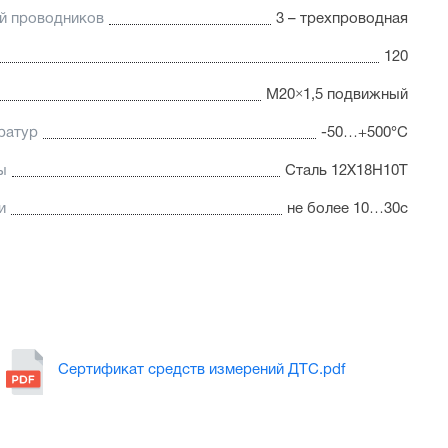
й проводников
3 – трехпроводная
120
M20×1,5 подвижный
ратур
-50…+500°C
ы
Сталь 12Х18Н10Т
и
не более 10…30с
Сертификат средств измерений ДТС.pdf