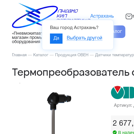
Астрахань
Ваш город
Астрахань
?
Каталог
«Пневмокипавтоматика» – интернет-
магазин промышленного
Да
Выбрать другой
оборудования
Главная
—
Каталог
—
Продукция ОВЕН
—
Датчики температу
Термопреобразователь 
Артикул:
2 677
В налич