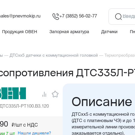
sales@pnevmokip.ru
+7 (3852) 56-02-77
Продукция ОВЕН
Запорная арматура
Датчики
П
ры
—
ДТСхх5 датчики с коммутационной головкой
—
Термопреобраз
сопротивления ДТС335Л-Р
Описание
 ДТС335Л-РТ100.В3.120
ДТСхх5 с коммутационной го
(ДТС с платиновым ЧЭ) и до 
,90
₽/шт c НДС
измерительной линии произво
Нашли дешевле?
заказывается отдельно).
ии 7 шт