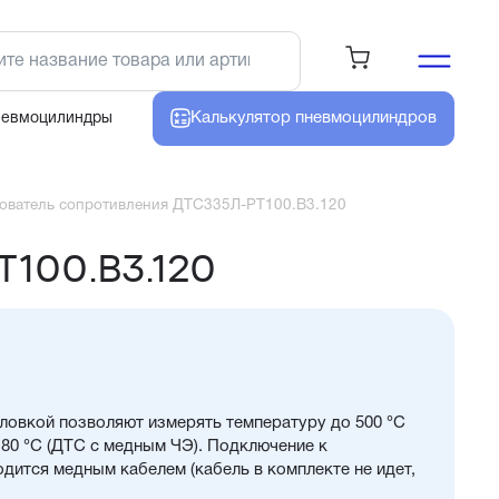
Калькулятор
пневмоцилиндров
невмоцилиндры
ователь сопротивления ДТС335Л-РТ100.В3.120
Т100.В3.120
ловкой позволяют измерять температуру до 500 °С
180 °С (ДТС с медным ЧЭ). Подключение к
дится медным кабелем (кабель в комплекте не идет,