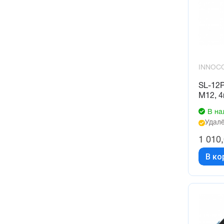
INNOC
SL-12
М12, 4
В на
Удалё
1 010
В ко