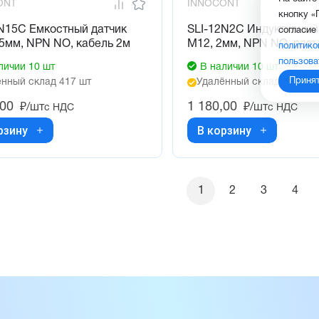
ONT
INNOCONT
кнопку «
N15C Емкостный датчик
SLI-12N2C Индуктивный
согласие
5мм, NPN NO, кабель 2м
М12, 2мм, NPN NO, раз
политико
пользова
личии 10 шт
В наличии 10 шт
Приня
нный склад 417 шт
Удалённый склад 264 шт
,00
1 180,00
₽/шт
₽/шт
с НДС
с НДС
рзину
В корзину
1
2
3
4