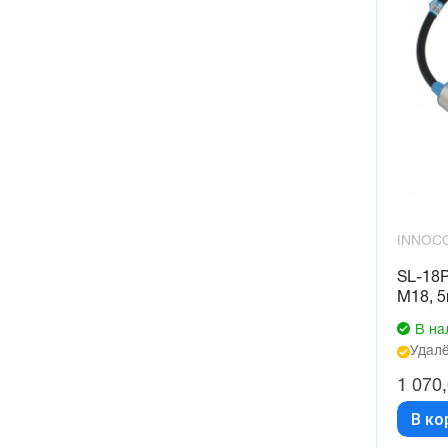
INNOC
SL-18
М18, 5
В на
Удалё
1 070
В ко