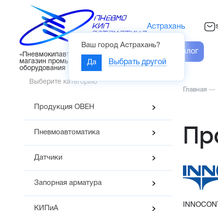
Астрахань
Ваш город
Астрахань
?
Каталог
«Пневмокипавтоматика» – интернет-
магазин промышленного
Да
Выбрать другой
оборудования
Выберите категорию
Главная
—
Продукция ОВЕН
Пр
Пневмоавтоматика
Датчики
Запорная арматура
INNOCONT
КИПиА