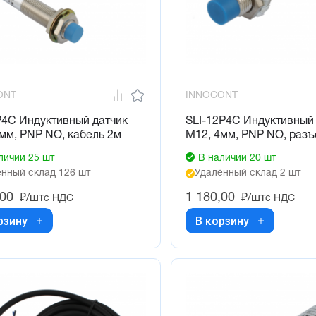
ONT
INNOCONT
P4C Индуктивный датчик
SLI-12P4C Индуктивный
мм, PNP NO, кабель 2м
М12, 4мм, PNP NO, раз
личии 25 шт
В наличии 20 шт
нный склад 126 шт
Удалённый склад 2 шт
,00
1 180,00
₽/шт
₽/шт
с НДС
с НДС
рзину
В корзину