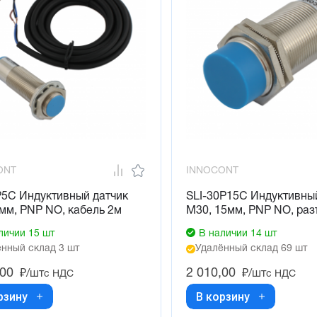
ONT
INNOCONT
P5C Индуктивный датчик
SLI-30P15C Индуктивны
мм, PNP NO, кабель 2м
М30, 15мм, PNP NO, ра
личии 15 шт
В наличии 14 шт
нный склад 3 шт
Удалённый склад 69 шт
,00
2 010,00
₽/шт
₽/шт
с НДС
с НДС
рзину
В корзину