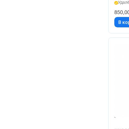
Удалё
850,0
В ко