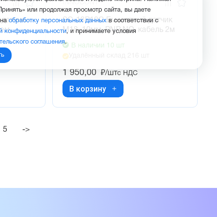
INNOCONT
Принять» или продолжая просмотр сайта, вы даете
 датчик
SC-18P10C Емкостный датчик
 на
обработку персональных данных
в соответствии с
ъем
М18, 10мм, PNP NO, кабель 2м
й конфиденциальности
, и принимаете условия
тельского соглашения
.
В наличии 10 шт
ть
Удалённый склад 216 шт
1 950,00
₽/шт
с НДС
В корзину
5
->