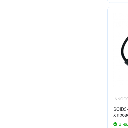
INNOC
SCID3-
х пров
В на