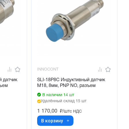
INNOCONT
й датчик
SLI-18P8C Индуктивный датчик
зъем
М18, 8мм, PNP NO, разъем
В наличии 14 шт
Удалённый склад 15 шт
1 170,00
₽/шт
с НДС
В корзину