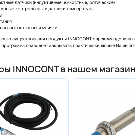
ктные датчики (индуктивные, емкостные, оптические)
турные контроллеры и датчики температуры
ы
итания
гнальные колонны и маячки
воего существования продукты INNOCONT зарекомендовали се
 программа позволяет закрывать практически любые Ваши пот
ры INNOCONT в нашем магази