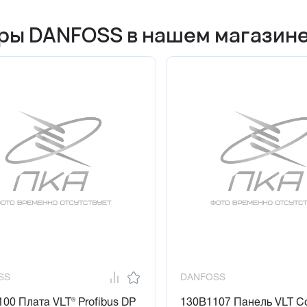
ры DANFOSS в нашем магазин
SS
DANFOSS
00 Плата VLT® Profibus DP
130B1107 Панель VLT Co