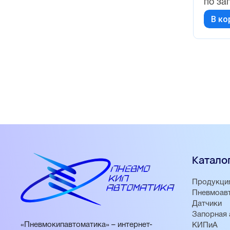
по за
В ко
Катало
Продукци
Пневмоав
Датчики
Запорная 
«Пневмокипавтоматика» – интернет-
КИПиА