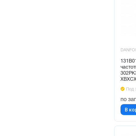
DANFO
131B0
частот
302PK
XBXCX
Под 
по за
В ко