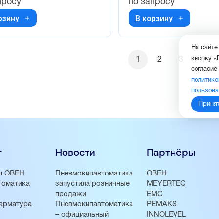
просу
по запросу
рзину
В корзину
На сайте
кнопку «
1
2
3
4
согласие
политико
пользова
Приня
г
Новости
Партнёры
я ОВЕН
Пневмокипавтоматика
ОВЕН
томатика
запустила розничные
MEYERTEC
продажи
EMC
арматура
Пневмокипавтоматика
PEMAKS
– официальный
INNOLEVEL