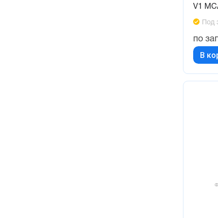
V1 MC
Под 
по за
В ко