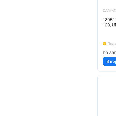
DANFO
130B1
120, 
Под 
по за
В ко