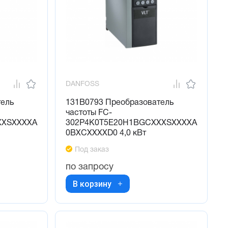
DANFOSS
тель
131B0793 Преобразователь
частоты FC-
XXSXXXXA
302P4K0T5E20H1BGCXXXSXXXXA
0BXCXXXXD0 4,0 кВт
Под заказ
по запросу
В корзину