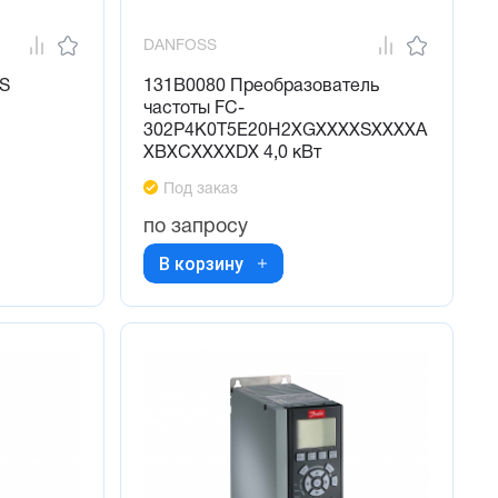
DANFOSS
US
131B0080 Преобразователь
частоты FC-
302P4K0T5E20H2XGXXXXSXXXXA
XBXCXXXXDX 4,0 кВт
Под заказ
по запросу
В корзину