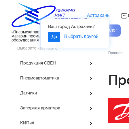
Астрахань
Ваш город
Астрахань
?
Каталог
«Пневмокипавтоматика» – интернет-
магазин промышленного
Да
Выбрать другой
оборудования
Выберите категорию
Главная
—
Продукция ОВЕН
Пр
Пневмоавтоматика
Датчики
Запорная арматура
КИПиА