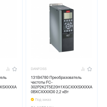
DANFOSS
тель
131B4780 Преобразователь
частоты FC-
XXSXXXXA
302P2K2T5E20H1XGCXXXSXXXXA
0BXCXXXXD0 2,2 кВт
Под заказ