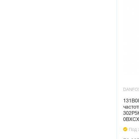
DANFO
131B0
частот
302P5
0BXCX
Под 