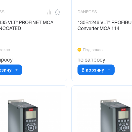
SS
DANFOSS
135 VLT® PROFINET MCA
130B1246 VLT® PROFIB
UNCOATED
Converter MCA 114
заказ
Под заказ
просу
по запросу
рзину
В корзину