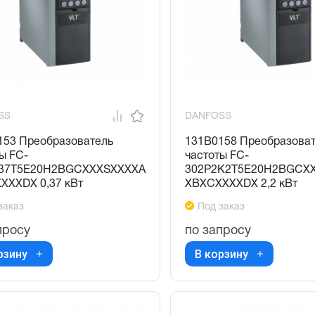
SS
DANFOSS
153 Преобразователь
131B0158 Преобразова
ы FC-
частоты FC-
37T5E20H2BGCXXXSXXXXA
302P2K2T5E20H2BGCX
XXXDX 0,37 кВт
XBXCXXXXDX 2,2 кВт
заказ
Под заказ
просу
по запросу
рзину
В корзину