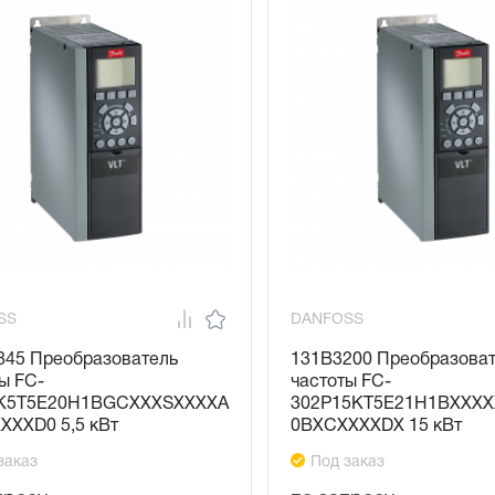
SS
DANFOSS
845 Преобразователь
131B3200 Преобразова
ы FC-
частоты FC-
K5T5E20H1BGCXXXSXXXXA
302P15KT5E21H1BXXX
XXXD0 5,5 кВт
0BXCXXXXDX 15 кВт
заказ
Под заказ