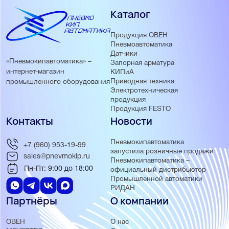
Каталог
Продукция ОВЕН
Пневмоавтоматика
Датчики
«Пневмокипавтоматика» –
Запорная арматура
интернет-магазин
КИПиА
Приводная техника
промышленного оборудования
Электротехническая
продукция
Продукция FESTO
Контакты
Новости
Пневмокипавтоматика
+7 (960) 953-19-99
запустила розничные продажи
sales@pnevmokip.ru
Пневмокипавтоматика –
Пн-Пт: 9:00 до 18:00
официальный дистрибьютор
Промышленной автоматики
РИДАН
Партнёры
О компании
ОВЕН
О нас