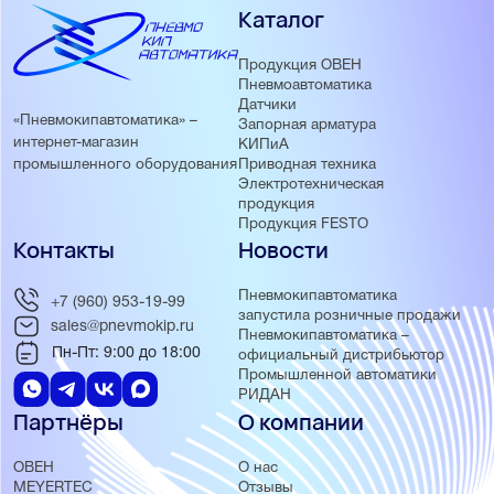
Каталог
Продукция ОВЕН
Пневмоавтоматика
Датчики
«Пневмокипавтоматика» –
Запорная арматура
интернет-магазин
КИПиА
Приводная техника
промышленного оборудования
Электротехническая
продукция
Продукция FESTO
Контакты
Новости
Пневмокипавтоматика
+7 (960) 953-19-99
запустила розничные продажи
sales@pnevmokip.ru
Пневмокипавтоматика –
Пн-Пт: 9:00 до 18:00
официальный дистрибьютор
Промышленной автоматики
РИДАН
Партнёры
О компании
ОВЕН
О нас
MEYERTEC
Отзывы