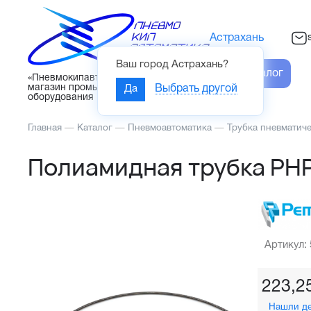
Астрахань
Ваш город
Астрахань
?
Каталог
«Пневмокипавтоматика» – интернет-
магазин промышленного
Да
Выбрать другой
оборудования
Главная
—
Каталог
—
Пневмоавтоматика
—
Трубка пневматич
Полиамидная трубка PH
Артикул:
223,2
Нашли д