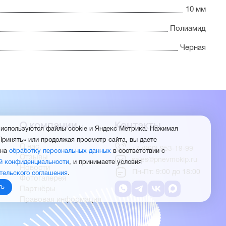
10 мм
Полиамид
Черная
О компании
Контакты
 используются файлы cookie и Яндекс Метрика. Нажимая
Принять» или продолжая просмотр сайта, вы даете
О нас
+7 (960) 953-19-99
 на
обработку персональных данных
в соответствии с
Отзывы
sales@pnevmokip.ru
й конфиденциальности
, и принимаете условия
Новости
Пн-Пт: 9:00 до 18:00
тельского соглашения
.
Фотогалерея
ть
Партнёры
Правовая информация