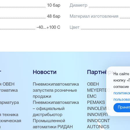
10 бар
Диаметр
48 бар
Материал изготовления
-40...+100 С
Цвет
г
Новости
Партнёры
На сайте
кнопку «
я ОВЕН
Пневмокипавтоматика
ОВЕН
согласие
томатика
запустила розничные
MEYERTEC
политико
продажи
EMC
пользова
арматура
Пневмокипавтоматика
PEMAKS
Приня
– официальный
INNOLEVEL
 техника
дистрибьютор
INNOVERT
хническая
Промышленной
INNOCONT
я
автоматики РИДАН
AUTONICS