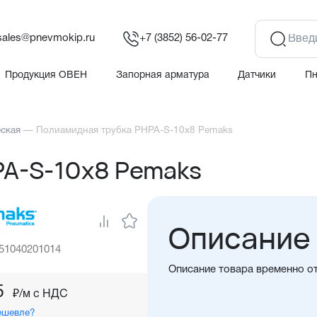
sales@pnevmokip.ru
+7 (3852) 56-02-77
Продукция ОВЕН
Запорная арматура
Датчики
П
еская
—
Полиамидная трубка PHPA-S-10x8 Pemaks
PA-S-10x8 Pemaks
Описание
 51040201014
Описание товара временно о
5
₽/м c НДС
ешевле?