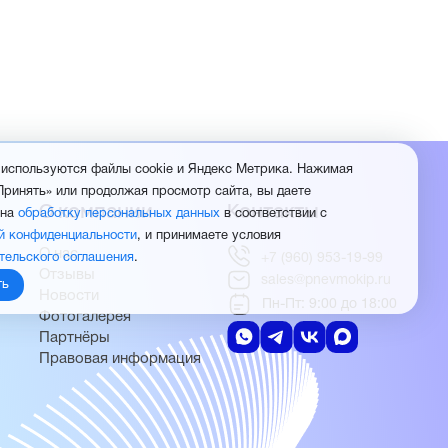
 используются файлы cookie и Яндекс Метрика. Нажимая
Принять» или продолжая просмотр сайта, вы даете
О компании
Контакты
 на
обработку персональных данных
в соответствии с
й конфиденциальности
, и принимаете условия
О нас
тельского соглашения
.
+7 (960) 953-19-99
Отзывы
sales@pnevmokip.ru
ть
Новости
Пн-Пт: 9:00 до 18:00
Фотогалерея
Партнёры
Правовая информация