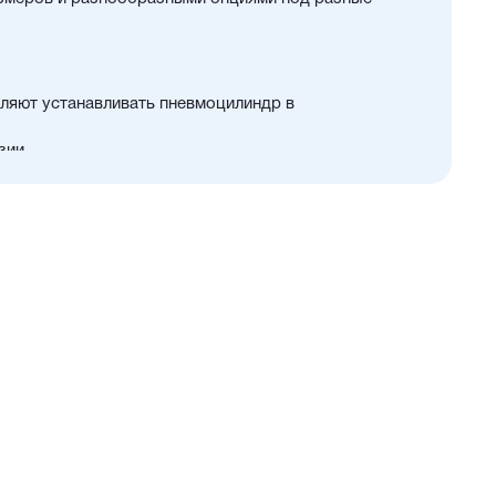
ляют устанавливать пневмоцилиндр в
зии
цены и производительности
 32...100 мм
й и монтажных принадлежностей, включая
у
ть.
и упругие элементы демпфирования
в положения с любой из трёх сторон
ия в пищевой промышленности
нном пространстве
ты