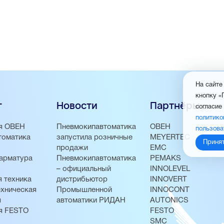
На сайте
кнопку «
г
Новости
Партнёры
согласие
политико
я ОВЕН
Пневмокипавтоматика
ОВЕН
пользова
томатика
запустила розничные
MEYERTEC
Приня
продажи
EMC
арматура
Пневмокипавтоматика
PEMAKS
– официальный
INNOLEVEL
 техника
дистрибьютор
INNOVERT
хническая
Промышленной
INNOCONT
я
автоматики РИДАН
AUTONICS
я FESTO
FESTO
SMC