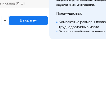
ый склад 61 шт
задачи автоматизации.
Преимущества:
+
В корзину
Компактные размеры позво
труднодоступные места
Высокая стойкость к корро
Оптимальное соотношение 
Диапазон диаметров поршня:
Широкий ассортимент опци
антиприворотную платформ
Высокая производительнос
Отличительные черты:
Имеется опрос положения 
Простая установка датчико
Подходит для использован
Простой монтаж в ограниче
Низкий уровень шума рабо