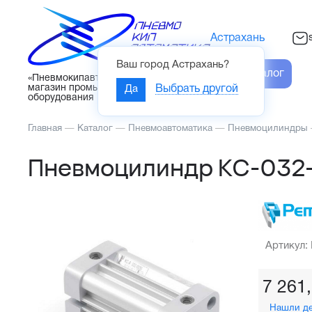
Астрахань
Ваш город
Астрахань
?
Каталог
«Пневмокипавтоматика» – интернет-
магазин промышленного
Да
Выбрать другой
оборудования
Главная
—
Каталог
—
Пневмоавтоматика
—
Пневмоцилиндры
Пневмоцилиндр KC-032
Артикул:
7 261
Нашли д