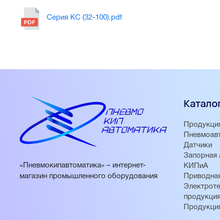
Серия KC (32-100).pdf
Катало
Продукци
Пневмоав
Датчики
Запорная 
«Пневмокипавтоматика» – интернет-
КИПиА
магазин промышленного оборудования
Приводная
Электроте
продукци
Продукци