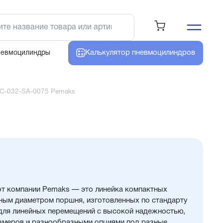
Калькулятор
пневмоцилиндров
невмоцилиндры
C-032-SA-0075 Pemaks
т компании Pemaks — это линейка компактных
ным диаметром поршня, изготовленных по стандарту
 для линейных перемещений с высокой надежностью,
змеров и разнообразными опциями под разные