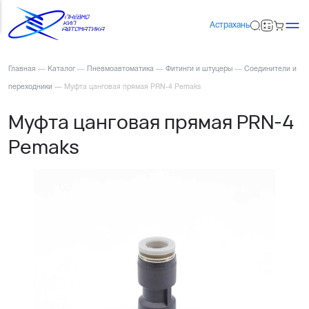
Астрахань
Главная
—
Каталог
—
Пневмоавтоматика
—
Фитинги и штуцеры
—
Соединители и
переходники
—
Муфта цанговая прямая PRN-4 Pemaks
Муфта цанговая прямая PRN-4
Pemaks