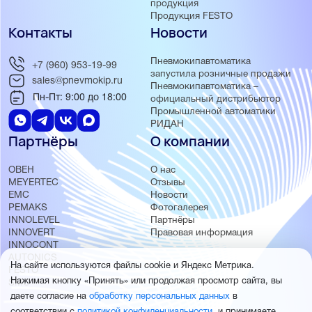
продукция
Продукция FESTO
Контакты
Новости
Пневмокипавтоматика
+7 (960) 953-19-99
запустила розничные продажи
sales@pnevmokip.ru
Пневмокипавтоматика –
Пн-Пт: 9:00 до 18:00
официальный дистрибьютор
Промышленной автоматики
РИДАН
Партнёры
О компании
ОВЕН
О нас
MEYERTEC
Отзывы
EMC
Новости
PEMAKS
Фотогалерея
INNOLEVEL
Партнёры
INNOVERT
Правовая информация
INNOCONT
AUTONICS
На сайте используются файлы cookie и Яндекс Метрика.
FESTO
Нажимая кнопку «Принять» или продолжая просмотр сайта, вы
SMC
даете согласие на
обработку персональных данных
в